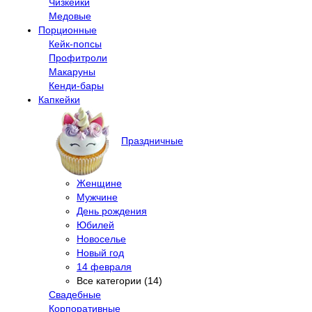
Чизкейки
Медовые
Порционные
Кейк-попсы
Профитроли
Макаруны
Кенди-бары
Капкейки
Праздничные
Женщине
Мужчине
День рождения
Юбилей
Новоселье
Новый год
14 февраля
Все категории (14)
Свадебные
Корпоративные