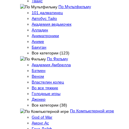
Твайс
По Мультфильму
101 далматинец
Автобус Тайо
Академия ведьмочек
Алладин
Аниматроники
Аниме
Бакуган
Все категории (123)
По Фильму
Академия Амбрелла
Бэтмен
Веном
Властелин колец
Во все тяжкие
Голодные игры
Джокер
Все категории (38)
По Компьютерной игре
God of War
Амонг Ас
Гача Лайф