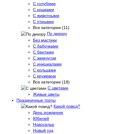
С голубями
С кошками
С животными
С птицами
Все категории (11)
По декору
Без мастики
С бабочками
С бантами
С жемчугом
С инициалами
С кольцами
С кружевом
Все категории (18)
С цветами
Живые цветы
Праздничные торты
Какой повод?
День рождения
Юбилей
Новоселье
Новый год