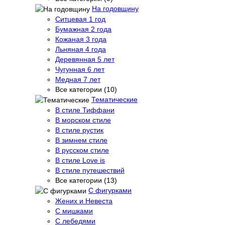
На годовщину
Ситцевая 1 год
Бумажная 2 года
Кожаная 3 года
Льняная 4 года
Деревянная 5 лет
Чугунная 6 лет
Медная 7 лет
Все категории (10)
Тематические
В стиле Тиффани
В морском стиле
В стиле рустик
В зимнем стиле
В русском стиле
В стиле Love is
В стиле путешествий
Все категории (13)
С фигурками
Жених и Невеста
С мишками
С лебедями