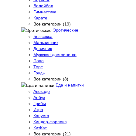
Волейбол
Гимнастика
Карате
Все категории (19)
Эротические
Без секса
Мальчишник
Девичник
Мужское достоинство
Попа
Торс
Грудь
Все категории (8)
Еда и напитки
Авокадо
Арбуз
Грибы
Икра
Капуста
Киндер-сюрприз
КитКат
Все категории (21)