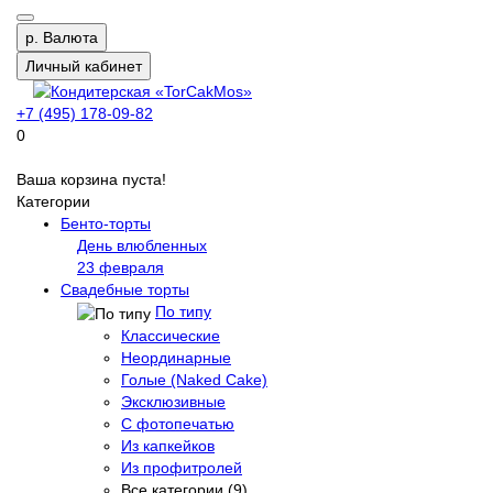
р.
Валюта
Личный кабинет
+7 (495) 178-09-82
0
Ваша корзина пуста!
Категории
Бенто-торты
День влюбленных
23 февраля
Свадебные торты
По типу
Классические
Неординарные
Голые (Naked Cake)
Эксклюзивные
С фотопечатью
Из капкейков
Из профитролей
Все категории (9)