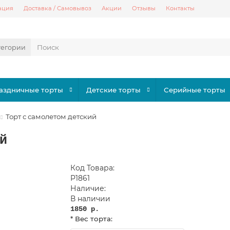
ация
Доставка / Самовывоз
Акции
Отзывы
Контакты
тегории
аздничные торты
Детские торты
Серийные торты
Торт с самолетом детский
й
Код Товара:
P1861
Наличие:
В наличии
1850 р.
* Вес торта: