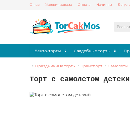
О нас
Условия заказа
Оплата
Начинки
Дегуст
Все ка
Бенто-торты
Свадебные торты
Пр
Праздничные торты
Транспорт
Самолеты
Торт с самолетом детски