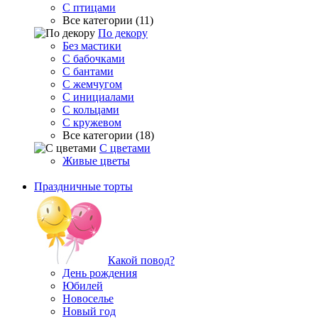
С птицами
Все категории (11)
По декору
Без мастики
С бабочками
С бантами
С жемчугом
С инициалами
С кольцами
С кружевом
Все категории (18)
С цветами
Живые цветы
Праздничные торты
Какой повод?
День рождения
Юбилей
Новоселье
Новый год