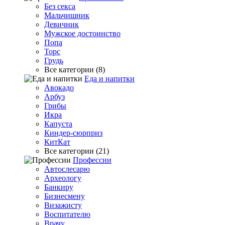
Без секса
Мальчишник
Девичник
Мужское достоинство
Попа
Торс
Грудь
Все категории (8)
Еда и напитки
Авокадо
Арбуз
Грибы
Икра
Капуста
Киндер-сюрприз
КитКат
Все категории (21)
Профессии
Автослесарю
Археологу
Банкиру
Бизнесмену
Визажисту
Воспитателю
Врачу