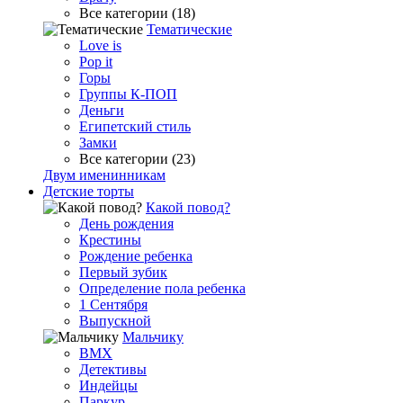
Все категории (18)
Тематические
Love is
Pop it
Горы
Группы К-ПОП
Деньги
Египетский стиль
Замки
Все категории (23)
Двум именинникам
Детские торты
Какой повод?
День рождения
Крестины
Рождение ребенка
Первый зубик
Определение пола ребенка
1 Сентября
Выпускной
Мальчику
BMX
Детективы
Индейцы
Паркур