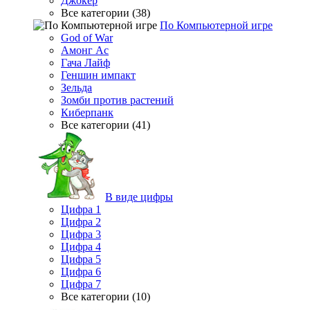
Джокер
Все категории (38)
По Компьютерной игре
God of War
Амонг Ас
Гача Лайф
Геншин импакт
Зельда
Зомби против растений
Киберпанк
Все категории (41)
В виде цифры
Цифра 1
Цифра 2
Цифра 3
Цифра 4
Цифра 5
Цифра 6
Цифра 7
Все категории (10)