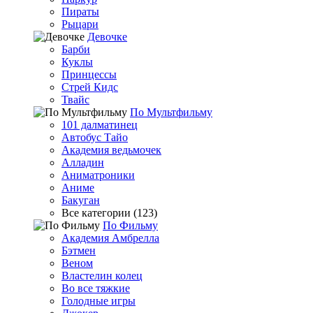
Пираты
Рыцари
Девочке
Барби
Куклы
Принцессы
Стрей Кидс
Твайс
По Мультфильму
101 далматинец
Автобус Тайо
Академия ведьмочек
Алладин
Аниматроники
Аниме
Бакуган
Все категории (123)
По Фильму
Академия Амбрелла
Бэтмен
Веном
Властелин колец
Во все тяжкие
Голодные игры