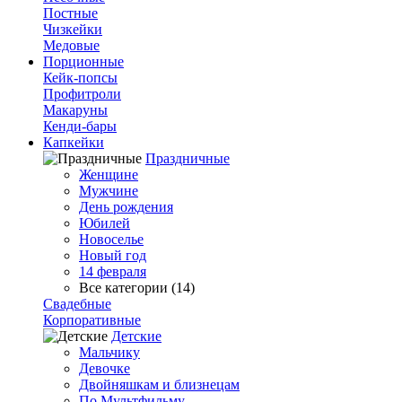
Постные
Чизкейки
Медовые
Порционные
Кейк-попсы
Профитроли
Макаруны
Кенди-бары
Капкейки
Праздничные
Женщине
Мужчине
День рождения
Юбилей
Новоселье
Новый год
14 февраля
Все категории (14)
Свадебные
Корпоративные
Детские
Мальчику
Девочке
Двойняшкам и близнецам
По Мультфильму