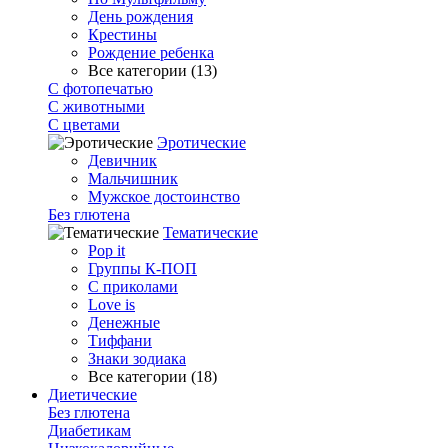
День рождения
Крестины
Рождение ребенка
Все категории (13)
С фотопечатью
C животными
С цветами
Эротические
Девичник
Мальчишник
Мужское достоинство
Без глютена
Тематические
Pop it
Группы К-ПОП
С приколами
Love is
Денежные
Тиффани
Знаки зодиака
Все категории (18)
Диетические
Без глютена
Диабетикам