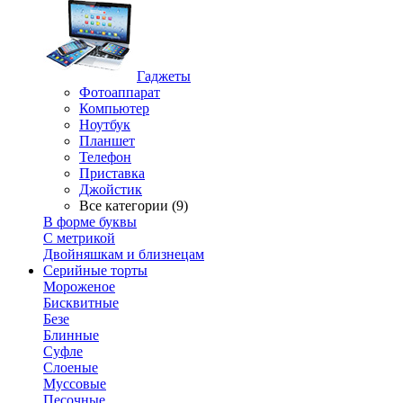
Гаджеты
Фотоаппарат
Компьютер
Ноутбук
Планшет
Телефон
Приставка
Джойстик
Все категории (9)
В форме буквы
С метрикой
Двойняшкам и близнецам
Серийные торты
Мороженое
Бисквитные
Безе
Блинные
Суфле
Слоеные
Муссовые
Песочные