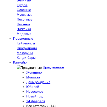
Блинные
Суфле
Слоеные
Муссовые
Песочные
Постные
Чизкейки
Медовые
Порционные
Кейк-попсы
Профитроли
Макаруны
Кенди-бары
Капкейки
Праздничные
Женщине
Мужчине
День рождения
Юбилей
Новоселье
Новый год
14 февраля
Все категории (14)