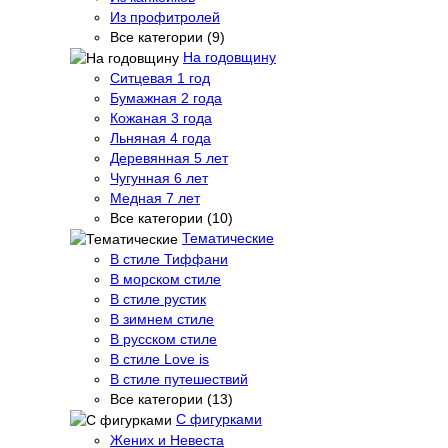
Из профитролей
Все категории (9)
На годовщину
Ситцевая 1 год
Бумажная 2 года
Кожаная 3 года
Льняная 4 года
Деревянная 5 лет
Чугунная 6 лет
Медная 7 лет
Все категории (10)
Тематические
В стиле Тиффани
В морском стиле
В стиле рустик
В зимнем стиле
В русском стиле
В стиле Love is
В стиле путешествий
Все категории (13)
С фигурками
Жених и Невеста