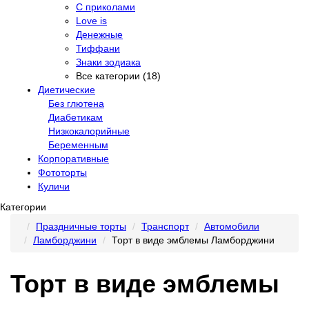
С приколами
Love is
Денежные
Тиффани
Знаки зодиака
Все категории (18)
Диетические
Без глютена
Диабетикам
Низкокалорийные
Беременным
Корпоративные
Фототорты
Куличи
Категории
Праздничные торты
Транспорт
Автомобили
Ламборджини
Торт в виде эмблемы Ламборджини
Торт в виде эмблемы