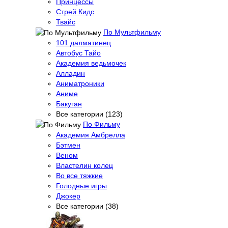
Принцессы
Стрей Кидс
Твайс
По Мультфильму
101 далматинец
Автобус Тайо
Академия ведьмочек
Алладин
Аниматроники
Аниме
Бакуган
Все категории (123)
По Фильму
Академия Амбрелла
Бэтмен
Веном
Властелин колец
Во все тяжкие
Голодные игры
Джокер
Все категории (38)