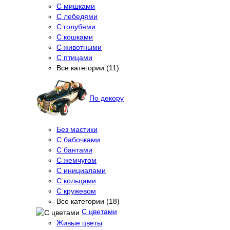
С мишками
С лебедями
С голубями
С кошками
С животными
С птицами
Все категории (11)
По декору
Без мастики
С бабочками
С бантами
С жемчугом
С инициалами
С кольцами
С кружевом
Все категории (18)
С цветами
Живые цветы