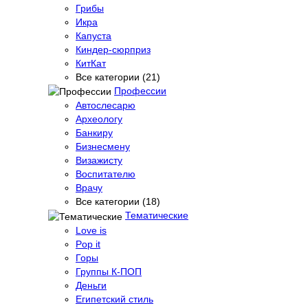
Грибы
Икра
Капуста
Киндер-сюрприз
КитКат
Все категории (21)
Профессии
Автослесарю
Археологу
Банкиру
Бизнесмену
Визажисту
Воспитателю
Врачу
Все категории (18)
Тематические
Love is
Pop it
Горы
Группы К-ПОП
Деньги
Египетский стиль