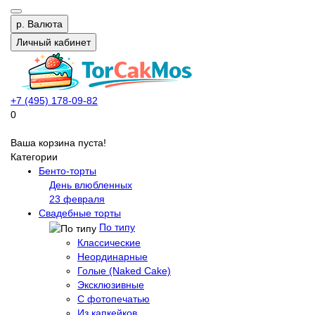
р.
Валюта
Личный кабинет
+7 (495) 178-09-82
0
Ваша корзина пуста!
Категории
Бенто-торты
День влюбленных
23 февраля
Свадебные торты
По типу
Классические
Неординарные
Голые (Naked Cake)
Эксклюзивные
С фотопечатью
Из капкейков