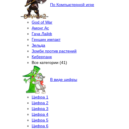
По Компьютерной игре
God of War
Амонг Ас
Гача Лайф
Геншин импакт
Зельда
Зомби против растений
Киберпанк
Все категории (41)
В виде цифры
Цифра 1
Цифра 2
Цифра 3
Цифра 4
Цифра 5
Цифра 6