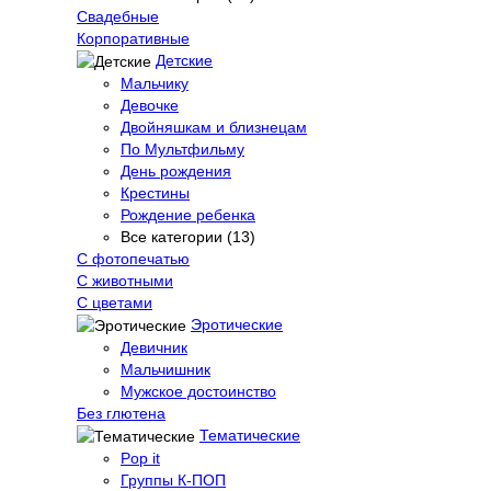
Свадебные
Корпоративные
Детские
Мальчику
Девочке
Двойняшкам и близнецам
По Мультфильму
День рождения
Крестины
Рождение ребенка
Все категории (13)
С фотопечатью
C животными
С цветами
Эротические
Девичник
Мальчишник
Мужское достоинство
Без глютена
Тематические
Pop it
Группы К-ПОП