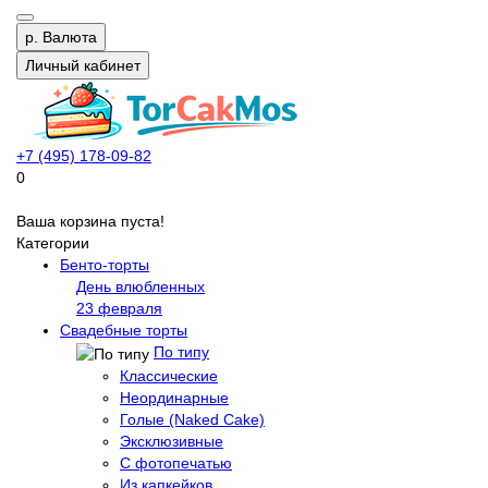
р.
Валюта
Личный кабинет
+7 (495) 178-09-82
0
Ваша корзина пуста!
Категории
Бенто-торты
День влюбленных
23 февраля
Свадебные торты
По типу
Классические
Неординарные
Голые (Naked Cake)
Эксклюзивные
С фотопечатью
Из капкейков