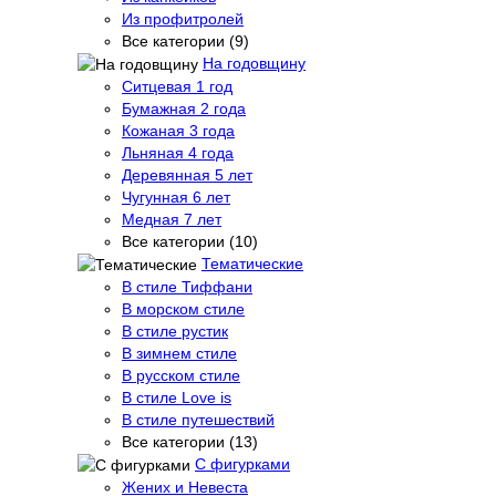
Из профитролей
Все категории (9)
На годовщину
Ситцевая 1 год
Бумажная 2 года
Кожаная 3 года
Льняная 4 года
Деревянная 5 лет
Чугунная 6 лет
Медная 7 лет
Все категории (10)
Тематические
В стиле Тиффани
В морском стиле
В стиле рустик
В зимнем стиле
В русском стиле
В стиле Love is
В стиле путешествий
Все категории (13)
С фигурками
Жених и Невеста