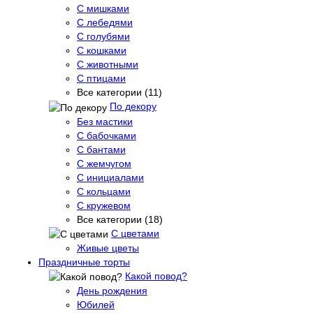
С мишками
С лебедями
С голубями
С кошками
С животными
С птицами
Все категории (11)
По декору
Без мастики
С бабочками
С бантами
С жемчугом
С инициалами
С кольцами
С кружевом
Все категории (18)
С цветами
Живые цветы
Праздничные торты
Какой повод?
День рождения
Юбилей