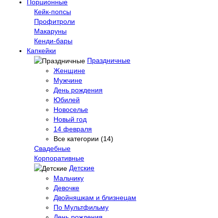
Порционные
Кейк-попсы
Профитроли
Макаруны
Кенди-бары
Капкейки
Праздничные
Женщине
Мужчине
День рождения
Юбилей
Новоселье
Новый год
14 февраля
Все категории (14)
Свадебные
Корпоративные
Детские
Мальчику
Девочке
Двойняшкам и близнецам
По Мультфильму
День рождения