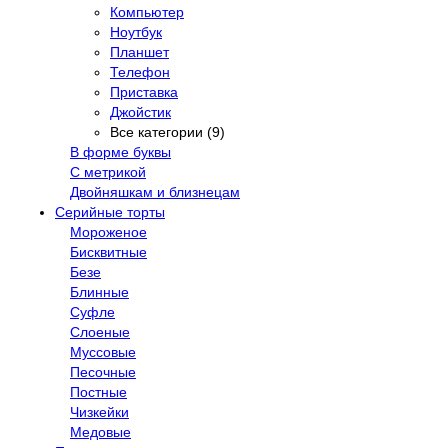
Компьютер
Ноутбук
Планшет
Телефон
Приставка
Джойстик
Все категории (9)
В форме буквы
С метрикой
Двойняшкам и близнецам
Серийные торты
Мороженое
Бисквитные
Безе
Блинные
Суфле
Слоеные
Муссовые
Песочные
Постные
Чизкейки
Медовые