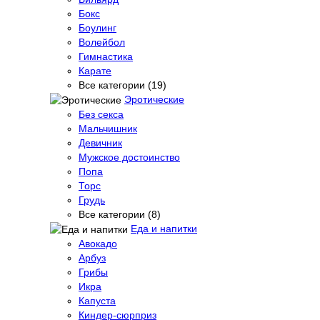
Бокс
Боулинг
Волейбол
Гимнастика
Карате
Все категории (19)
Эротические
Без секса
Мальчишник
Девичник
Мужское достоинство
Попа
Торс
Грудь
Все категории (8)
Еда и напитки
Авокадо
Арбуз
Грибы
Икра
Капуста
Киндер-сюрприз