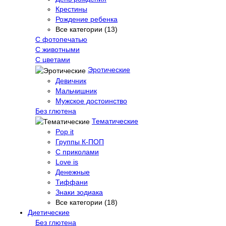
Крестины
Рождение ребенка
Все категории (13)
С фотопечатью
C животными
С цветами
Эротические
Девичник
Мальчишник
Мужское достоинство
Без глютена
Тематические
Pop it
Группы К-ПОП
С приколами
Love is
Денежные
Тиффани
Знаки зодиака
Все категории (18)
Диетические
Без глютена