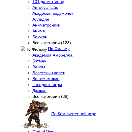
101 далматинец
Автобус Тайо
Академия ведьмочек
Алладин
Аниматроники
Аниме
Бакуган
Все категории (123)
По Фильму
Академия Амбрелла
Бэтмен
Веном
Властелин колец
Во все тяжкие
Голодные игры
Джокер
Все категории (38)
По Компьютерной игре
God of War