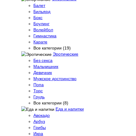
Балет
Бильярд
Бокс
Боулинг
Волейбол
Гимнастика
Карате
Все категории (19)
Эротические
Без секса
Мальчишник
Девичник
Мужское достоинство
Попа
Торс
Грудь
Все категории (8)
Еда и напитки
Авокадо
Арбуз
Грибы
Икра