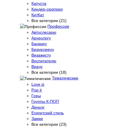
Капуста
Киндер-сюрприз
КитКат
Все категории (21)
Профессии
Автослесарю
Археологу
Банкиру
Бизнесмену
Визажисту
Воспитателю
Врачу
Все категории (18)
Тематические
Love is
Pop it
Горы
Группы К-ПОП
Деньги
Египетский стиль
Замки
Все категории (23)