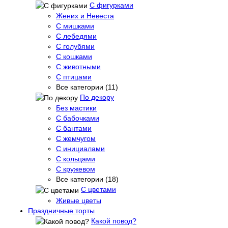
С фигурками
Жених и Невеста
С мишками
С лебедями
С голубями
С кошками
С животными
С птицами
Все категории (11)
По декору
Без мастики
С бабочками
С бантами
С жемчугом
С инициалами
С кольцами
С кружевом
Все категории (18)
С цветами
Живые цветы
Праздничные торты
Какой повод?