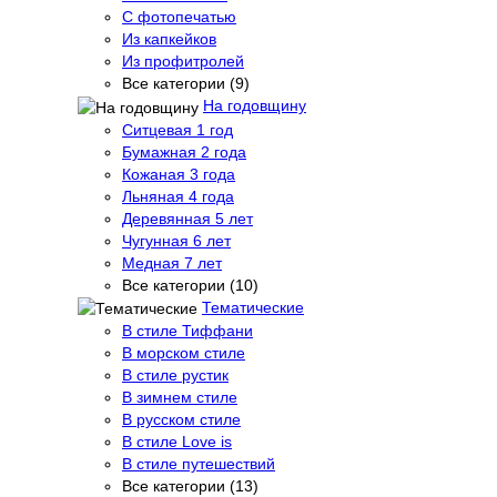
С фотопечатью
Из капкейков
Из профитролей
Все категории (9)
На годовщину
Ситцевая 1 год
Бумажная 2 года
Кожаная 3 года
Льняная 4 года
Деревянная 5 лет
Чугунная 6 лет
Медная 7 лет
Все категории (10)
Тематические
В стиле Тиффани
В морском стиле
В стиле рустик
В зимнем стиле
В русском стиле
В стиле Love is
В стиле путешествий
Все категории (13)