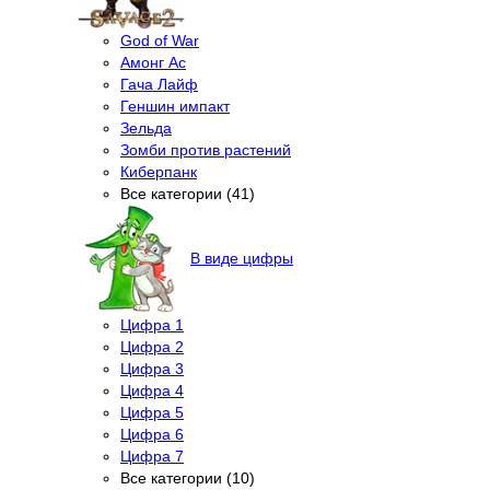
God of War
Амонг Ас
Гача Лайф
Геншин импакт
Зельда
Зомби против растений
Киберпанк
Все категории (41)
В виде цифры
Цифра 1
Цифра 2
Цифра 3
Цифра 4
Цифра 5
Цифра 6
Цифра 7
Все категории (10)