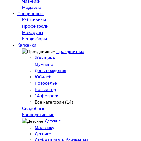
Чизкейки
Медовые
Порционные
Кейк-попсы
Профитроли
Макаруны
Кенди-бары
Капкейки
Праздничные
Женщине
Мужчине
День рождения
Юбилей
Новоселье
Новый год
14 февраля
Все категории (14)
Свадебные
Корпоративные
Детские
Мальчику
Девочке
Двойняшкам и близнецам