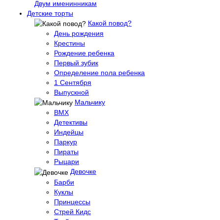
Двум именинникам
Детские торты
Какой повод?
День рождения
Крестины
Рождение ребенка
Первый зубик
Определение пола ребенка
1 Сентября
Выпускной
Мальчику
BMX
Детективы
Индейцы
Паркур
Пираты
Рыцари
Девочке
Барби
Куклы
Принцессы
Стрей Кидс