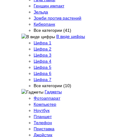
Геншин импакт
Зельда
Зомби против растений
Киберпанк
Все категории (41)
В виде цифры
Цифра 1
Цифра 2
Цифра 3
Цифра 4
Цифра 5
Цифра 6
Цифра 7
Все категории (10)
Гаджеты
Фотоаппарат
Компьютер
Ноутбук
Планшет
Телефон
Приставка
Джойстик