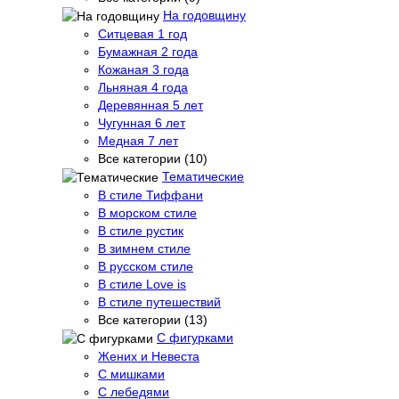
На годовщину
Ситцевая 1 год
Бумажная 2 года
Кожаная 3 года
Льняная 4 года
Деревянная 5 лет
Чугунная 6 лет
Медная 7 лет
Все категории (10)
Тематические
В стиле Тиффани
В морском стиле
В стиле рустик
В зимнем стиле
В русском стиле
В стиле Love is
В стиле путешествий
Все категории (13)
С фигурками
Жених и Невеста
С мишками
С лебедями