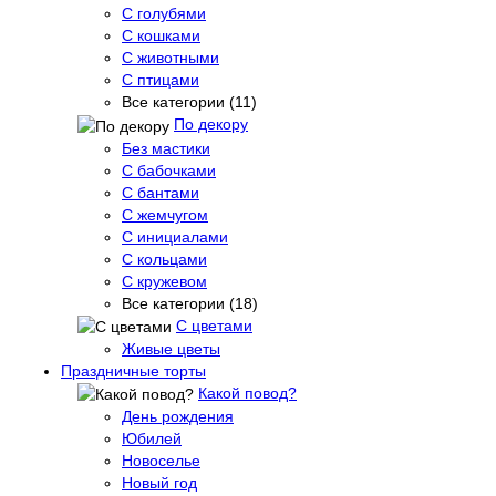
С голубями
С кошками
С животными
С птицами
Все категории (11)
По декору
Без мастики
С бабочками
С бантами
С жемчугом
С инициалами
С кольцами
С кружевом
Все категории (18)
С цветами
Живые цветы
Праздничные торты
Какой повод?
День рождения
Юбилей
Новоселье
Новый год