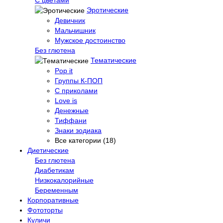
Эротические
Девичник
Мальчишник
Мужское достоинство
Без глютена
Тематические
Pop it
Группы К-ПОП
С приколами
Love is
Денежные
Тиффани
Знаки зодиака
Все категории (18)
Диетические
Без глютена
Диабетикам
Низкокалорийные
Беременным
Корпоративные
Фототорты
Куличи