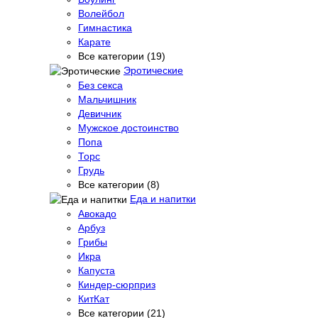
Волейбол
Гимнастика
Карате
Все категории (19)
Эротические
Без секса
Мальчишник
Девичник
Мужское достоинство
Попа
Торс
Грудь
Все категории (8)
Еда и напитки
Авокадо
Арбуз
Грибы
Икра
Капуста
Киндер-сюрприз
КитКат
Все категории (21)