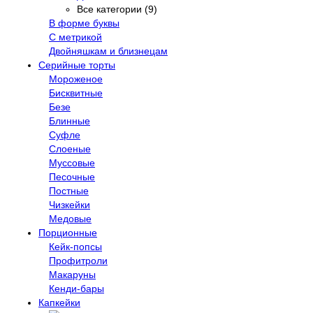
Все категории (9)
В форме буквы
С метрикой
Двойняшкам и близнецам
Серийные торты
Мороженое
Бисквитные
Безе
Блинные
Суфле
Слоеные
Муссовые
Песочные
Постные
Чизкейки
Медовые
Порционные
Кейк-попсы
Профитроли
Макаруны
Кенди-бары
Капкейки