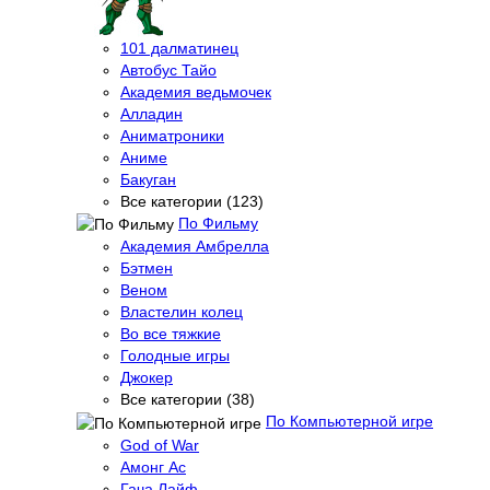
101 далматинец
Автобус Тайо
Академия ведьмочек
Алладин
Аниматроники
Аниме
Бакуган
Все категории (123)
По Фильму
Академия Амбрелла
Бэтмен
Веном
Властелин колец
Во все тяжкие
Голодные игры
Джокер
Все категории (38)
По Компьютерной игре
God of War
Амонг Ас
Гача Лайф