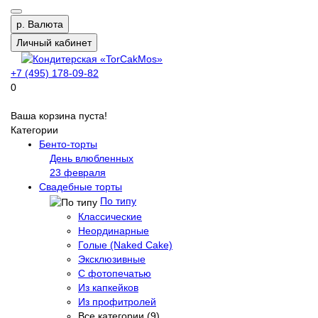
р.
Валюта
Личный кабинет
+7 (495) 178-09-82
0
Ваша корзина пуста!
Категории
Бенто-торты
День влюбленных
23 февраля
Свадебные торты
По типу
Классические
Неординарные
Голые (Naked Cake)
Эксклюзивные
С фотопечатью
Из капкейков
Из профитролей
Все категории (9)