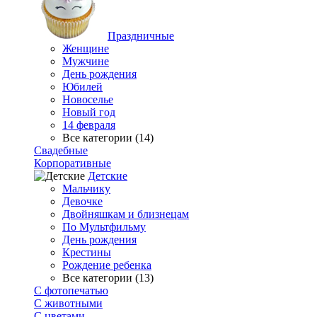
Праздничные
Женщине
Мужчине
День рождения
Юбилей
Новоселье
Новый год
14 февраля
Все категории (14)
Свадебные
Корпоративные
Детские
Мальчику
Девочке
Двойняшкам и близнецам
По Мультфильму
День рождения
Крестины
Рождение ребенка
Все категории (13)
С фотопечатью
C животными
С цветами