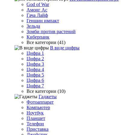
God of War
Амонг Ас
Гача Лайф
Геншин импакт
Зельда
Зомби против растений
Киберпанк
Все категории (41)
В виде цифры
Цифра 1
Цифра 2
Цифра 3
Цифра 4
Цифра 5
Цифра 6
Цифра 7
Все категории (10)
Гаджеты
Фотоаппарат
Компьютер
Ноутбук
Планшет
Телефон
Приставка
Джойстик