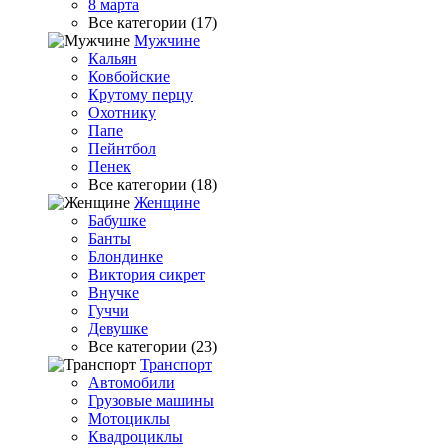
8 марта
Все категории (17)
Мужчине
Кальян
Ковбойские
Крутому перцу
Охотнику
Папе
Пейнтбол
Пенек
Все категории (18)
Женщине
Бабушке
Банты
Блондинке
Виктория сикрет
Внучке
Гуччи
Девушке
Все категории (23)
Транспорт
Автомобили
Грузовые машины
Мотоциклы
Квадроциклы