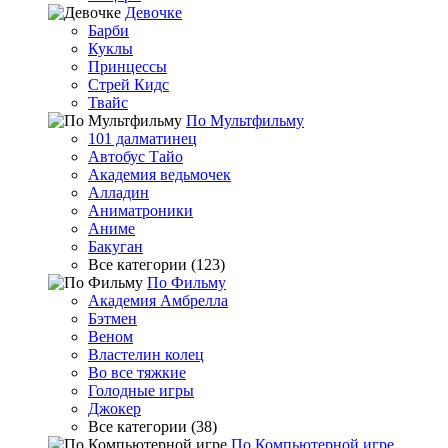
Девочке
Барби
Куклы
Принцессы
Стрей Кидс
Твайс
По Мультфильму
101 далматинец
Автобус Тайо
Академия ведьмочек
Алладин
Аниматроники
Аниме
Бакуган
Все категории (123)
По Фильму
Академия Амбрелла
Бэтмен
Веном
Властелин колец
Во все тяжкие
Голодные игры
Джокер
Все категории (38)
По Компьютерной игре