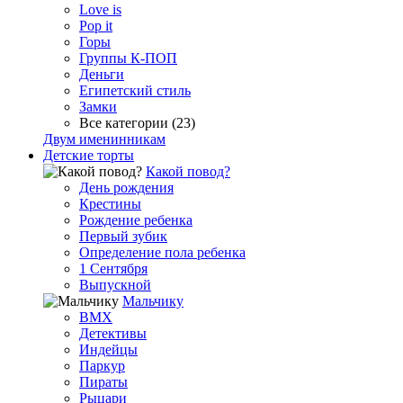
Love is
Pop it
Горы
Группы К-ПОП
Деньги
Египетский стиль
Замки
Все категории (23)
Двум именинникам
Детские торты
Какой повод?
День рождения
Крестины
Рождение ребенка
Первый зубик
Определение пола ребенка
1 Сентября
Выпускной
Мальчику
BMX
Детективы
Индейцы
Паркур
Пираты
Рыцари