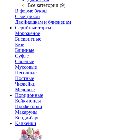
Все категории (9)
В форме буквы
С метрикой
Двойняшкам и близнецам
Серийные торты
Мороженое
Бисквитные
Безе
Блинные
Суфле
Слоеные
Муссовые
Песочные
Постные
Чизкейки
Медовые
Порционные
Кейк-попсы
Профитроли
Макаруны
Кенди-бары
Капкейки