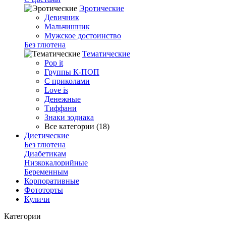
Эротические
Девичник
Мальчишник
Мужское достоинство
Без глютена
Тематические
Pop it
Группы К-ПОП
С приколами
Love is
Денежные
Тиффани
Знаки зодиака
Все категории (18)
Диетические
Без глютена
Диабетикам
Низкокалорийные
Беременным
Корпоративные
Фототорты
Куличи
Категории