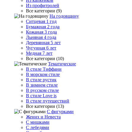
Из капкейков
Из профитролей
Все категории (9)
На годовщину
Ситцевая 1 год
Бумажная 2 года
Кожаная 3 года
Льняная 4 года
Деревянная 5 лет
Чугунная 6 лет
Медная 7 лет
Все категории (10)
Тематические
В стиле Тиффани
В морском стиле
В стиле рустик
В зимнем стиле
В русском стиле
В стиле Love is
В стиле путешествий
Все категории (13)
С фигурками
Жених и Невеста
С мишками
С лебедями