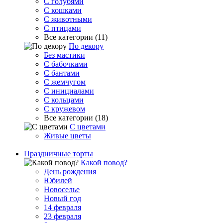
С голубями
С кошками
С животными
С птицами
Все категории (11)
По декору
Без мастики
С бабочками
С бантами
С жемчугом
С инициалами
С кольцами
С кружевом
Все категории (18)
С цветами
Живые цветы
Праздничные торты
Какой повод?
День рождения
Юбилей
Новоселье
Новый год
14 февраля
23 февраля