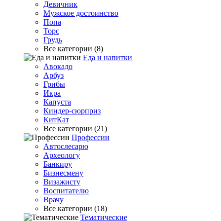
Девичник
Мужское достоинство
Попа
Торс
Грудь
Все категории (8)
Еда и напитки
Авокадо
Арбуз
Грибы
Икра
Капуста
Киндер-сюрприз
КитКат
Все категории (21)
Профессии
Автослесарю
Археологу
Банкиру
Бизнесмену
Визажисту
Воспитателю
Врачу
Все категории (18)
Тематические