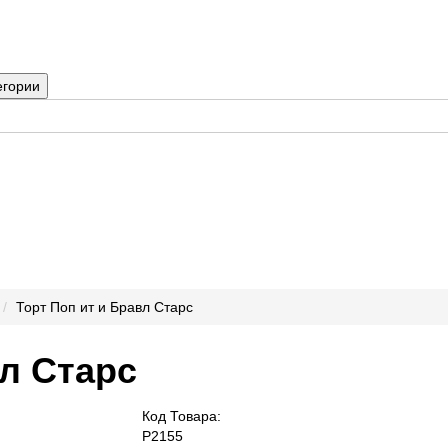
егории
Торт Поп ит и Бравл Старс
вл Старс
Код Товара:
P2155