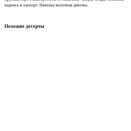
надпись и паспорт. Начинка молочная девочка.
Похожие десерты
Торт на получения паспорта 14 лет
P1647
1850 р.
В корзину
Торт Загранпаспорт
P1648
1850 р.