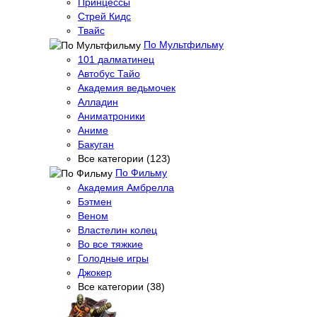
Принцессы
Стрей Кидс
Твайс
По Мультфильму
101 далматинец
Автобус Тайо
Академия ведьмочек
Алладин
Аниматроники
Аниме
Бакуган
Все категории (123)
По Фильму
Академия Амбрелла
Бэтмен
Веном
Властелин колец
Во все тяжкие
Голодные игры
Джокер
Все категории (38)