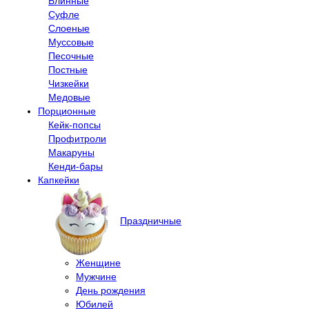
Блинные
Суфле
Слоеные
Муссовые
Песочные
Постные
Чизкейки
Медовые
Порционные
Кейк-попсы
Профитроли
Макаруны
Кенди-бары
Капкейки
Праздничные
Женщине
Мужчине
День рождения
Юбилей