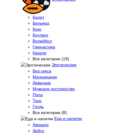
Балет
Бильярд
Бокс
Боулинг
Волейбол
Гимнастика
Карате
Все категории (19)
Эротические
Без секса
Мальчишник
Девичник
Мужское достоинство
Попа
Торс
Грудь
Все категории (8)
Еда и напитки
Авокадо
Арбуз