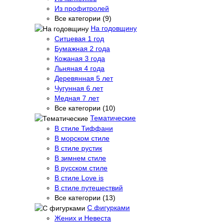
Из профитролей
Все категории (9)
На годовщину
Ситцевая 1 год
Бумажная 2 года
Кожаная 3 года
Льняная 4 года
Деревянная 5 лет
Чугунная 6 лет
Медная 7 лет
Все категории (10)
Тематические
В стиле Тиффани
В морском стиле
В стиле рустик
В зимнем стиле
В русском стиле
В стиле Love is
В стиле путешествий
Все категории (13)
С фигурками
Жених и Невеста