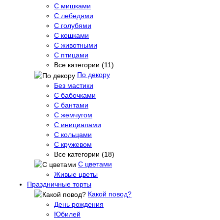
С мишками
С лебедями
С голубями
С кошками
С животными
С птицами
Все категории (11)
По декору
Без мастики
С бабочками
С бантами
С жемчугом
С инициалами
С кольцами
С кружевом
Все категории (18)
С цветами
Живые цветы
Праздничные торты
Какой повод?
День рождения
Юбилей