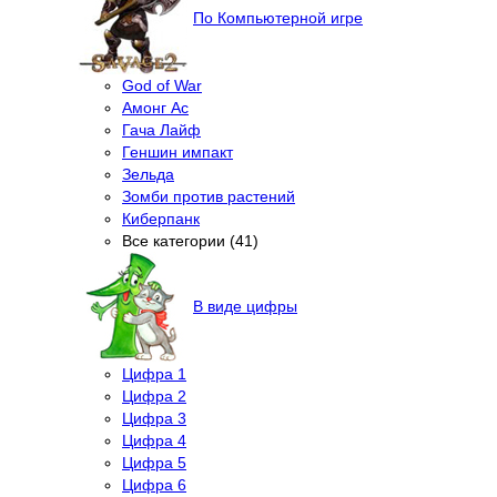
По Компьютерной игре
God of War
Амонг Ас
Гача Лайф
Геншин импакт
Зельда
Зомби против растений
Киберпанк
Все категории (41)
В виде цифры
Цифра 1
Цифра 2
Цифра 3
Цифра 4
Цифра 5
Цифра 6