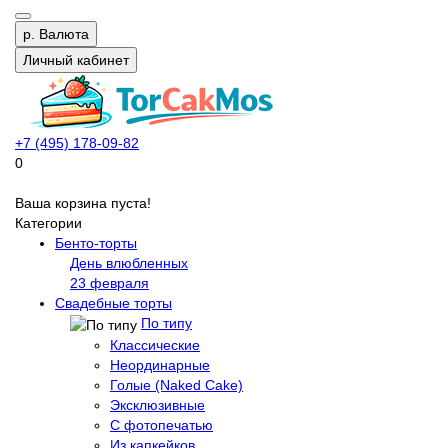
р.
Валюта
Личный кабинет
+7 (495) 178-09-82
0
Ваша корзина пуста!
Категории
Бенто-торты
День влюбленных
23 февраля
Свадебные торты
По типу
Классические
Неординарные
Голые (Naked Cake)
Эксклюзивные
С фотопечатью
Из капкейков