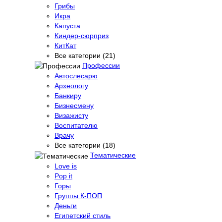
Грибы
Икра
Капуста
Киндер-сюрприз
КитКат
Все категории (21)
Профессии
Автослесарю
Археологу
Банкиру
Бизнесмену
Визажисту
Воспитателю
Врачу
Все категории (18)
Тематические
Love is
Pop it
Горы
Группы К-ПОП
Деньги
Египетский стиль