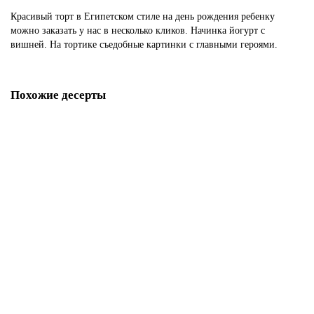
Красивый торт в Египетском стиле на день рождения ребенку
можно заказать у нас в несколько кликов. Начинка йогурт с
вишней. На тортике съедобные картинки с главными героями.
Похожие десерты
Торт Уаджет соколиный глаз бога Гора
P5166
1850 р.
В корзину
Торт Египет на юбилей