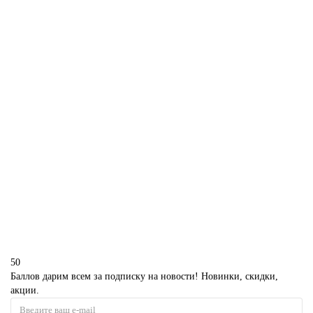
1850 р.
В корзину
Торт Египет для мальчика
P5170
1850 р.
В корзину
50
Баллов дарим всем за подписку на новости! Новинки, скидки,
акции.