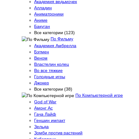
Академия ведьмочек
Алладин
Аниматроники
Аниме
Бакуган
Все категории (123)
По Фильму
Академия Амбрелла
Бэтмен
Веном
Властелин колец
Во все тяжкие
Голодные игры
Джокер
Все категории (38)
По Компьютерной игре
God of War
Амонг Ас
Гача Лайф
Геншин импакт
Зельда
Зомби против растений
Киберпанк