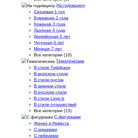
На годовщину
Ситцевая 1 год
Бумажная 2 года
Кожаная 3 года
Льняная 4 года
Деревянная 5 лет
Чугунная 6 лет
Медная 7 лет
Все категории (10)
Тематические
В стиле Тиффани
В морском стиле
В стиле рустик
В зимнем стиле
В русском стиле
В стиле Love is
В стиле путешествий
Все категории (13)
С фигурками
Жених и Невеста
С мишками
С лебедями