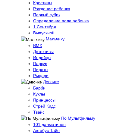
Крестины
Рождение ребенка
Первый зубик
Определение пола ребенка
1 Сентября
Выпускной
Мальчику
BMX
Детективы
Индейцы
Паркур
Пираты
Рыцари
Девочке
Барби
Куклы
Принцессы
Стрей Кидс
Твайс
По Мультфильму
101 далматинец
Автобус Тайо