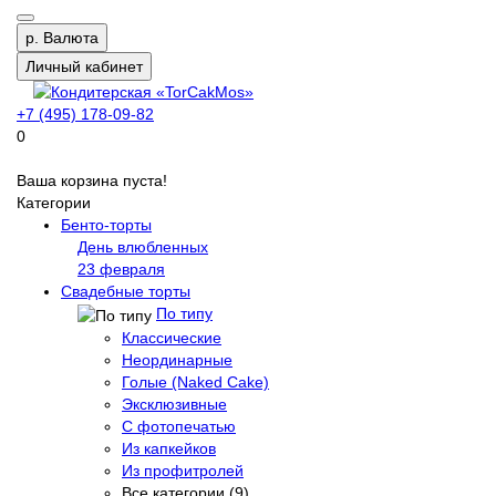
р.
Валюта
Личный кабинет
+7 (495) 178-09-82
0
Ваша корзина пуста!
Категории
Бенто-торты
День влюбленных
23 февраля
Свадебные торты
По типу
Классические
Неординарные
Голые (Naked Cake)
Эксклюзивные
С фотопечатью
Из капкейков
Из профитролей
Все категории (9)