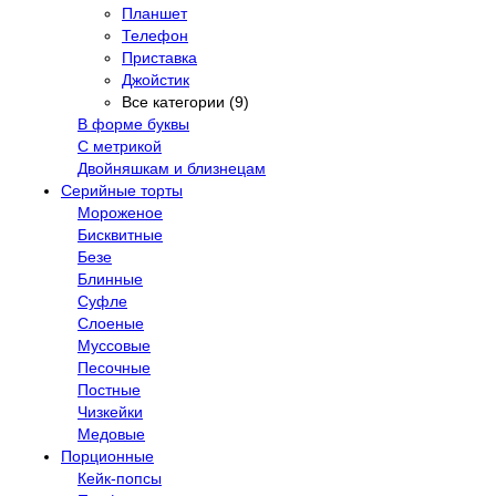
Планшет
Телефон
Приставка
Джойстик
Все категории (9)
В форме буквы
С метрикой
Двойняшкам и близнецам
Серийные торты
Мороженое
Бисквитные
Безе
Блинные
Суфле
Слоеные
Муссовые
Песочные
Постные
Чизкейки
Медовые
Порционные
Кейк-попсы