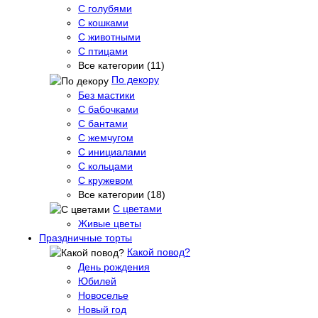
С голубями
С кошками
С животными
С птицами
Все категории (11)
По декору
Без мастики
С бабочками
С бантами
С жемчугом
С инициалами
С кольцами
С кружевом
Все категории (18)
С цветами
Живые цветы
Праздничные торты
Какой повод?
День рождения
Юбилей
Новоселье
Новый год