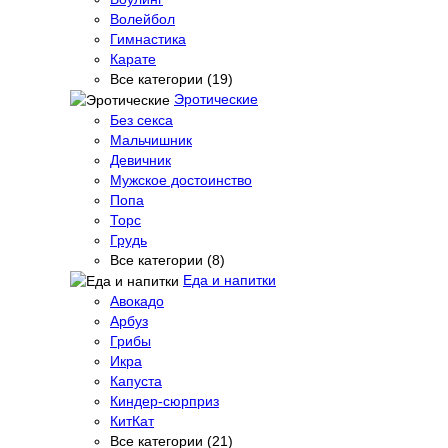
Волейбол
Гимнастика
Карате
Все категории (19)
Эротические
Без секса
Мальчишник
Девичник
Мужское достоинство
Попа
Торс
Грудь
Все категории (8)
Еда и напитки
Авокадо
Арбуз
Грибы
Икра
Капуста
Киндер-сюрприз
КитКат
Все категории (21)