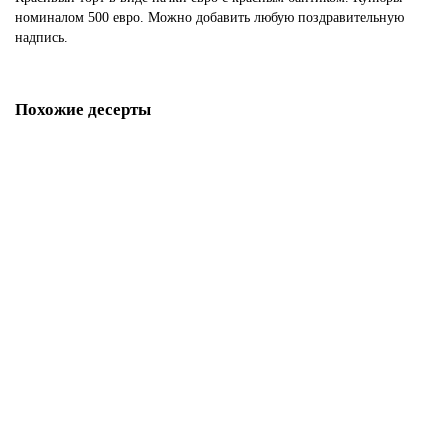
номиналом 500 евро. Можно добавить любую поздравительную
надпись.
Похожие десерты
Торт пачка рублей
P2873
1850 р.
В корзину
Торт 500 евро
P2874