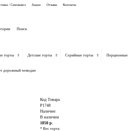
тавка / Самовывоз
Акции
Отзывы
Контакты
егории
ые торты
Детские торты
Серийные торты
Порционные
рт дорожный чемодан
Код Товара:
P1748
Наличие:
В наличии
1850 р.
* Вес торта: