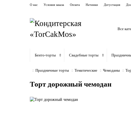
О нас
Условия заказа
Оплата
Начинки
Дегустация
Дос
Все кат
Бенто-торты
Свадебные торты
Праздничн
Праздничные торты
Тематические
Чемоданы
То
Торт дорожный чемодан