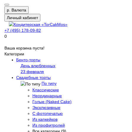
р.
Валюта
Личный кабинет
+7 (495) 178-09-82
0
Ваша корзина пуста!
Категории
Бенто-торты
День влюбленных
23 февраля
Свадебные торты
По типу
Классические
Неординарные
Голые (Naked Cake)
Эксклюзивные
С фотопечатью
Из капкейков
Из профитролей
Все категории (9)