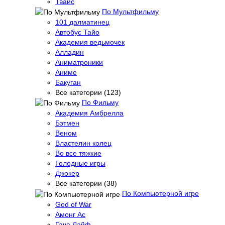
Твайс
По Мультфильму
101 далматинец
Автобус Тайо
Академия ведьмочек
Алладин
Аниматроники
Аниме
Бакуган
Все категории (123)
По Фильму
Академия Амбрелла
Бэтмен
Веном
Властелин колец
Во все тяжкие
Голодные игры
Джокер
Все категории (38)
По Компьютерной игре
God of War
Амонг Ас
Гача Лайф