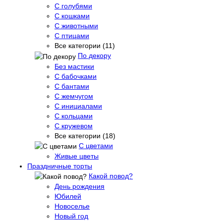
С голубями
С кошками
С животными
С птицами
Все категории (11)
По декору
Без мастики
С бабочками
С бантами
С жемчугом
С инициалами
С кольцами
С кружевом
Все категории (18)
С цветами
Живые цветы
Праздничные торты
Какой повод?
День рождения
Юбилей
Новоселье
Новый год