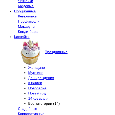
Чизкейки
Медовые
Порционные
Кейк-попсы
Профитроли
Макаруны
Кенди-бары
Капкейки
Праздничные
Женщине
Мужчине
День рождения
Юбилей
Новоселье
Новый год
14 февраля
Все категории (14)
Свадебные
Корпоративные