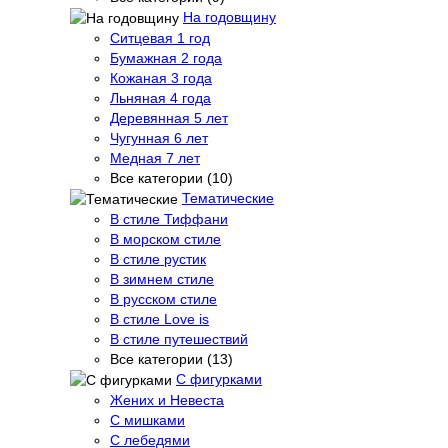
На годовщину
Ситцевая 1 год
Бумажная 2 года
Кожаная 3 года
Льняная 4 года
Деревянная 5 лет
Чугунная 6 лет
Медная 7 лет
Все категории (10)
Тематические
В стиле Тиффани
В морском стиле
В стиле рустик
В зимнем стиле
В русском стиле
В стиле Love is
В стиле путешествий
Все категории (13)
С фигурками
Жених и Невеста
С мишками
С лебедями