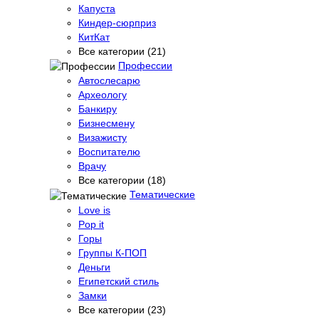
Капуста
Киндер-сюрприз
КитКат
Все категории (21)
Профессии
Автослесарю
Археологу
Банкиру
Бизнесмену
Визажисту
Воспитателю
Врачу
Все категории (18)
Тематические
Love is
Pop it
Горы
Группы К-ПОП
Деньги
Египетский стиль
Замки
Все категории (23)