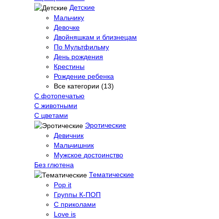
Детские
Мальчику
Девочке
Двойняшкам и близнецам
По Мультфильму
День рождения
Крестины
Рождение ребенка
Все категории (13)
С фотопечатью
C животными
С цветами
Эротические
Девичник
Мальчишник
Мужское достоинство
Без глютена
Тематические
Pop it
Группы К-ПОП
С приколами
Love is