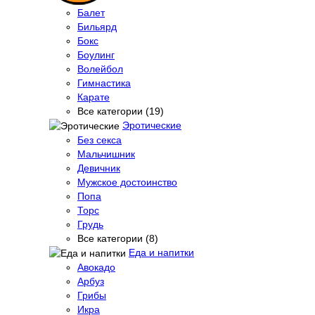
Балет
Бильярд
Бокс
Боулинг
Волейбол
Гимнастика
Карате
Все категории (19)
Эротические
Без секса
Мальчишник
Девичник
Мужское достоинство
Попа
Торс
Грудь
Все категории (8)
Еда и напитки
Авокадо
Арбуз
Грибы
Икра