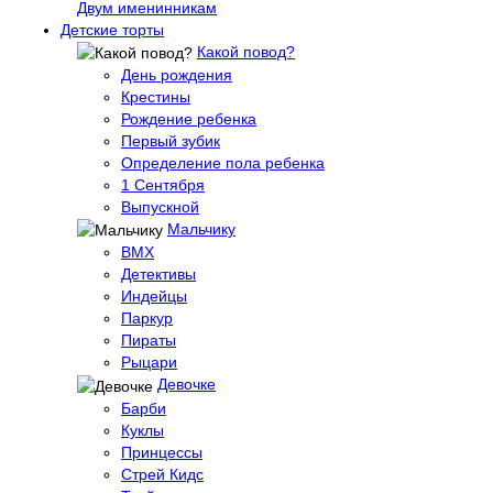
Двум именинникам
Детские торты
Какой повод?
День рождения
Крестины
Рождение ребенка
Первый зубик
Определение пола ребенка
1 Сентября
Выпускной
Мальчику
BMX
Детективы
Индейцы
Паркур
Пираты
Рыцари
Девочке
Барби
Куклы
Принцессы
Стрей Кидс