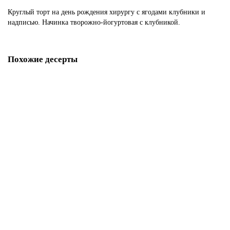
Круглый торт на день рождения хирургу с ягодами клубники и
надписью. Начинка творожно-йогуртовая с клубникой.
Похожие десерты
Торт хирургу в благодарность
P4627
1850 р.
В корзину
Торт Хирургия
P4628