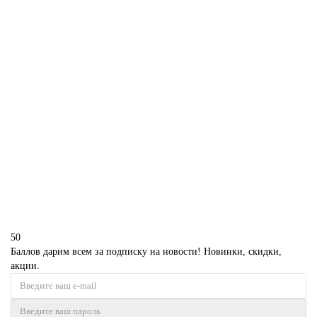
В корзину
Веселый торт хирургу
P4631
1850 р.
В корзину
50
Баллов дарим всем за подписку на новости! Новинки, скидки,
акции.