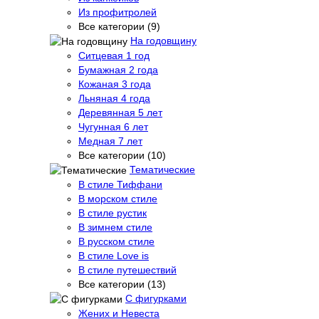
Из профитролей
Все категории (9)
На годовщину
Ситцевая 1 год
Бумажная 2 года
Кожаная 3 года
Льняная 4 года
Деревянная 5 лет
Чугунная 6 лет
Медная 7 лет
Все категории (10)
Тематические
В стиле Тиффани
В морском стиле
В стиле рустик
В зимнем стиле
В русском стиле
В стиле Love is
В стиле путешествий
Все категории (13)
С фигурками
Жених и Невеста