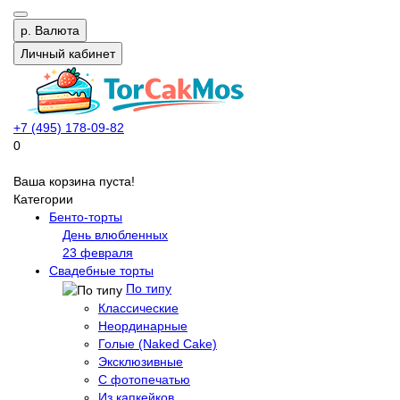
р.
Валюта
Личный кабинет
+7 (495) 178-09-82
0
Ваша корзина пуста!
Категории
Бенто-торты
День влюбленных
23 февраля
Свадебные торты
По типу
Классические
Неординарные
Голые (Naked Cake)
Эксклюзивные
С фотопечатью
Из капкейков