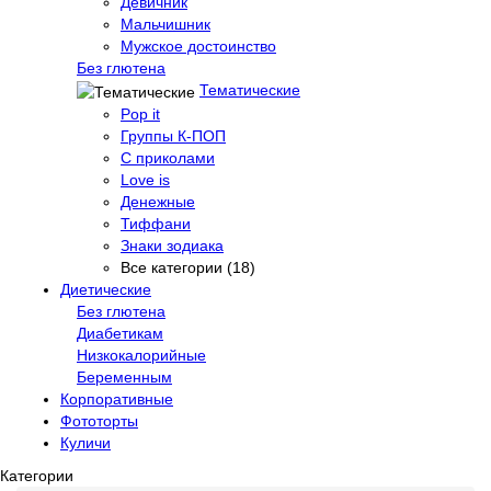
Девичник
Мальчишник
Мужское достоинство
Без глютена
Тематические
Pop it
Группы К-ПОП
С приколами
Love is
Денежные
Тиффани
Знаки зодиака
Все категории (18)
Диетические
Без глютена
Диабетикам
Низкокалорийные
Беременным
Корпоративные
Фототорты
Куличи
Категории