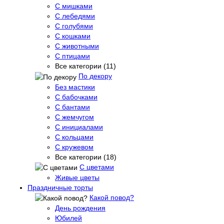
С мишками
С лебедями
С голубями
С кошками
С животными
С птицами
Все категории (11)
По декору
Без мастики
С бабочками
С бантами
С жемчугом
С инициалами
С кольцами
С кружевом
Все категории (18)
С цветами
Живые цветы
Праздничные торты
Какой повод?
День рождения
Юбилей