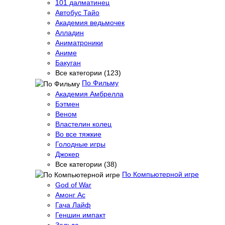
101 далматинец
Автобус Тайо
Академия ведьмочек
Алладин
Аниматроники
Аниме
Бакуган
Все категории (123)
По Фильму
Академия Амбрелла
Бэтмен
Веном
Властелин колец
Во все тяжкие
Голодные игры
Джокер
Все категории (38)
По Компьютерной игре
God of War
Амонг Ас
Гача Лайф
Геншин импакт
Зельда