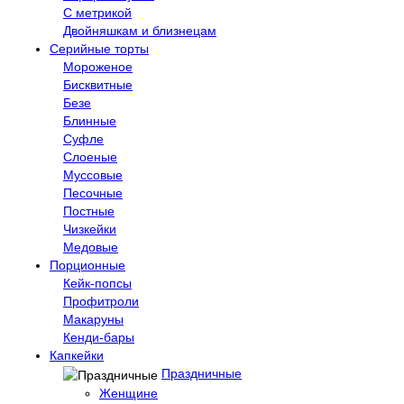
С метрикой
Двойняшкам и близнецам
Серийные торты
Мороженое
Бисквитные
Безе
Блинные
Суфле
Слоеные
Муссовые
Песочные
Постные
Чизкейки
Медовые
Порционные
Кейк-попсы
Профитроли
Макаруны
Кенди-бары
Капкейки
Праздничные
Женщине