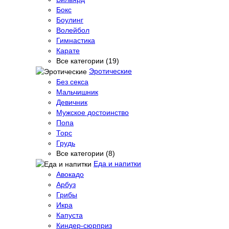
Бокс
Боулинг
Волейбол
Гимнастика
Карате
Все категории (19)
Эротические
Без секса
Мальчишник
Девичник
Мужское достоинство
Попа
Торс
Грудь
Все категории (8)
Еда и напитки
Авокадо
Арбуз
Грибы
Икра
Капуста
Киндер-сюрприз