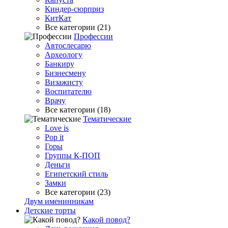
Киндер-сюрприз
КитКат
Все категории (21)
Профессии
Автослесарю
Археологу
Банкиру
Бизнесмену
Визажисту
Воспитателю
Врачу
Все категории (18)
Тематические
Love is
Pop it
Горы
Группы К-ПОП
Деньги
Египетский стиль
Замки
Все категории (23)
Двум именинникам
Детские торты
Какой повод?