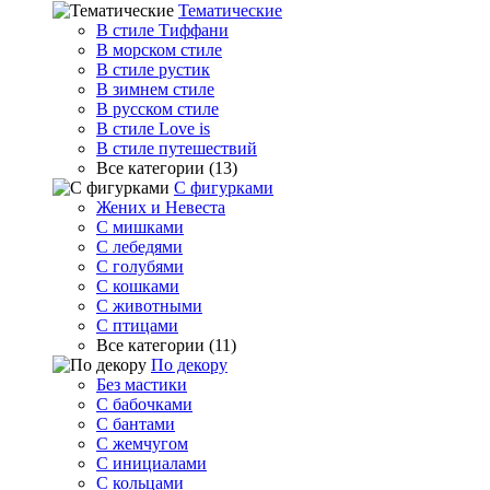
Тематические
В стиле Тиффани
В морском стиле
В стиле рустик
В зимнем стиле
В русском стиле
В стиле Love is
В стиле путешествий
Все категории (13)
С фигурками
Жених и Невеста
С мишками
С лебедями
С голубями
С кошками
С животными
С птицами
Все категории (11)
По декору
Без мастики
С бабочками
С бантами
С жемчугом
С инициалами
С кольцами