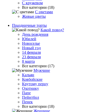
С кружевом
Все категории (18)
С цветами
Живые цветы
Праздничные торты
Какой повод?
День рождения
Юбилей
Новоселье
Новый год
14 февраля
23 февраля
8 марта
Все категории (17)
Мужчине
Кальян
Ковбойские
Крутому перцу
Охотнику
Папе
Пейнтбол
Пенек
Все категории (18)
Женщине