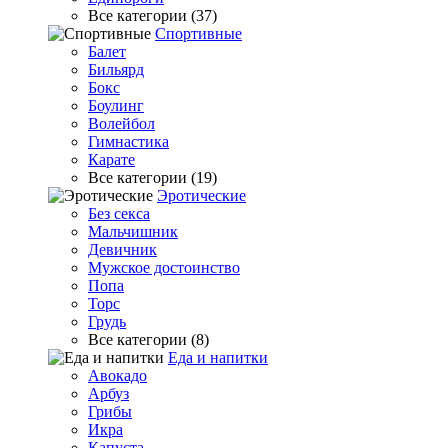
Все категории (37)
Спортивные
Балет
Бильярд
Бокс
Боулинг
Волейбол
Гимнастика
Карате
Все категории (19)
Эротические
Без секса
Мальчишник
Девичник
Мужское достоинство
Попа
Торс
Грудь
Все категории (8)
Еда и напитки
Авокадо
Арбуз
Грибы
Икра
Капуста