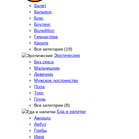
Балет
Бильярд
Бокс
Боулинг
Волейбол
Гимнастика
Карате
Все категории (19)
Эротические
Без секса
Мальчишник
Девичник
Мужское достоинство
Попа
Торс
Грудь
Все категории (8)
Еда и напитки
Авокадо
Арбуз
Грибы
Икра