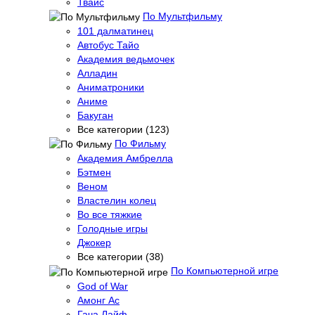
Твайс
По Мультфильму
101 далматинец
Автобус Тайо
Академия ведьмочек
Алладин
Аниматроники
Аниме
Бакуган
Все категории (123)
По Фильму
Академия Амбрелла
Бэтмен
Веном
Властелин колец
Во все тяжкие
Голодные игры
Джокер
Все категории (38)
По Компьютерной игре
God of War
Амонг Ас
Гача Лайф