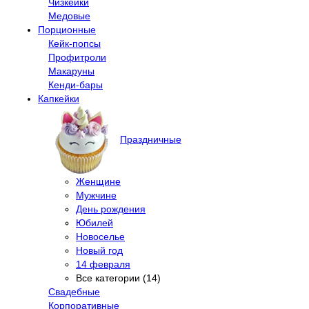
Чизкейки
Медовые
Порционные
Кейк-попсы
Профитроли
Макаруны
Кенди-бары
Капкейки
Праздничные
Женщине
Мужчине
День рождения
Юбилей
Новоселье
Новый год
14 февраля
Все категории (14)
Свадебные
Корпоративные