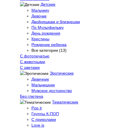
Детские
Мальчику
Девочке
Двойняшкам и близнецам
По Мультфильму
День рождения
Крестины
Рождение ребенка
Все категории (13)
С фотопечатью
C животными
С цветами
Эротические
Девичник
Мальчишник
Мужское достоинство
Без глютена
Тематические
Pop it
Группы К-ПОП
С приколами
Love is