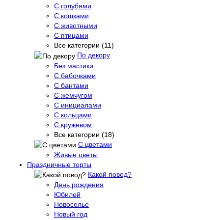
С голубями
С кошками
С животными
С птицами
Все категории (11)
По декору
Без мастики
С бабочками
С бантами
С жемчугом
С инициалами
С кольцами
С кружевом
Все категории (18)
С цветами
Живые цветы
Праздничные торты
Какой повод?
День рождения
Юбилей
Новоселье
Новый год