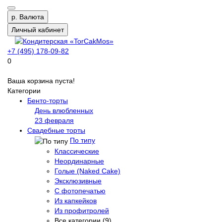
р.
Валюта
Личный кабинет
+7 (495) 178-09-82
0
Ваша корзина пуста!
Категории
Бенто-торты
День влюбленных
23 февраля
Свадебные торты
По типу
Классические
Неординарные
Голые (Naked Cake)
Эксклюзивные
С фотопечатью
Из капкейков
Из профитролей
Все категории (9)