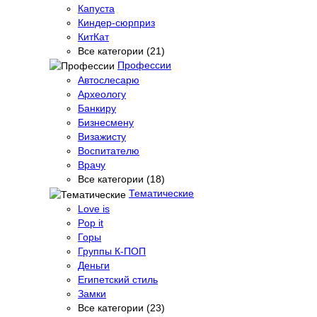
Капуста
Киндер-сюрприз
КитКат
Все категории (21)
Профессии
Автослесарю
Археологу
Банкиру
Бизнесмену
Визажисту
Воспитателю
Врачу
Все категории (18)
Тематические
Love is
Pop it
Горы
Группы К-ПОП
Деньги
Египетский стиль
Замки
Все категории (23)