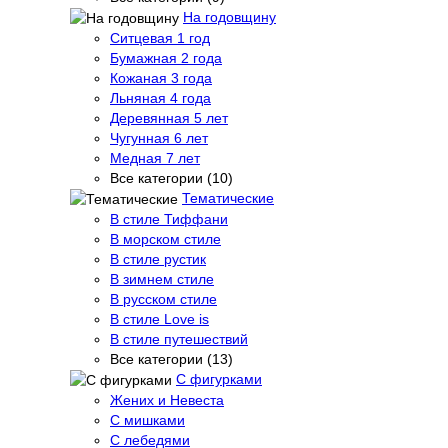
На годовщину
Ситцевая 1 год
Бумажная 2 года
Кожаная 3 года
Льняная 4 года
Деревянная 5 лет
Чугунная 6 лет
Медная 7 лет
Все категории (10)
Тематические
В стиле Тиффани
В морском стиле
В стиле рустик
В зимнем стиле
В русском стиле
В стиле Love is
В стиле путешествий
Все категории (13)
С фигурками
Жених и Невеста
С мишками
С лебедями