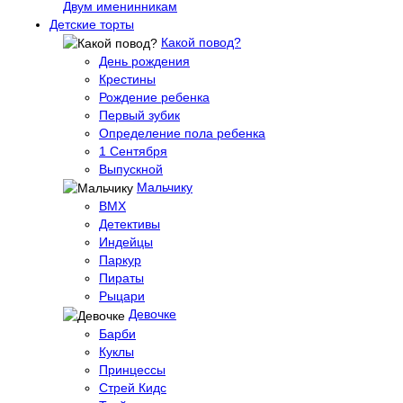
Двум именинникам
Детские торты
Какой повод?
День рождения
Крестины
Рождение ребенка
Первый зубик
Определение пола ребенка
1 Сентября
Выпускной
Мальчику
BMX
Детективы
Индейцы
Паркур
Пираты
Рыцари
Девочке
Барби
Куклы
Принцессы
Стрей Кидс