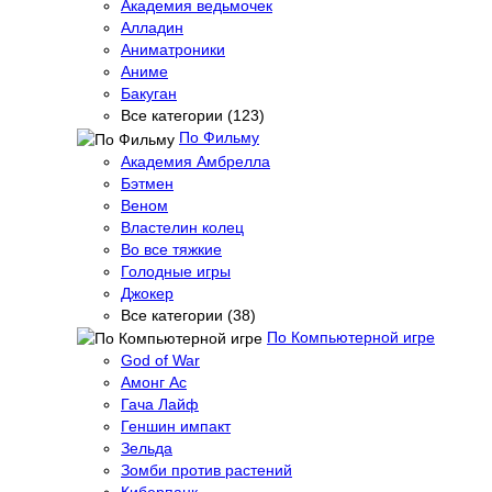
Академия ведьмочек
Алладин
Аниматроники
Аниме
Бакуган
Все категории (123)
По Фильму
Академия Амбрелла
Бэтмен
Веном
Властелин колец
Во все тяжкие
Голодные игры
Джокер
Все категории (38)
По Компьютерной игре
God of War
Амонг Ас
Гача Лайф
Геншин импакт
Зельда
Зомби против растений
Киберпанк