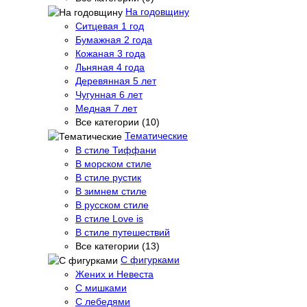
На годовщину
Ситцевая 1 год
Бумажная 2 года
Кожаная 3 года
Льняная 4 года
Деревянная 5 лет
Чугунная 6 лет
Медная 7 лет
Все категории (10)
Тематические
В стиле Тиффани
В морском стиле
В стиле рустик
В зимнем стиле
В русском стиле
В стиле Love is
В стиле путешествий
Все категории (13)
С фигурками
Жених и Невеста
С мишками
С лебедями