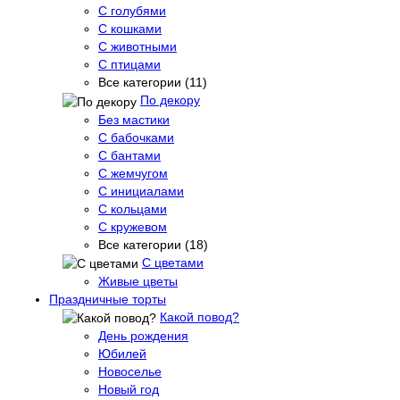
С голубями
С кошками
С животными
С птицами
Все категории (11)
По декору
Без мастики
С бабочками
С бантами
С жемчугом
С инициалами
С кольцами
С кружевом
Все категории (18)
С цветами
Живые цветы
Праздничные торты
Какой повод?
День рождения
Юбилей
Новоселье
Новый год