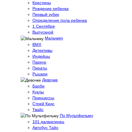
Крестины
Рождение ребенка
Первый зубик
Определение пола ребенка
1 Сентября
Выпускной
Мальчику
BMX
Детективы
Индейцы
Паркур
Пираты
Рыцари
Девочке
Барби
Куклы
Принцессы
Стрей Кидс
Твайс
По Мультфильму
101 далматинец
Автобус Тайо