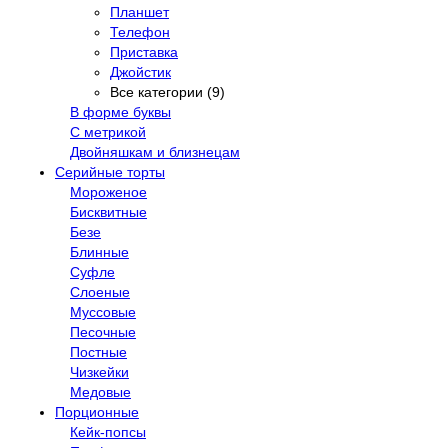
Планшет
Телефон
Приставка
Джойстик
Все категории (9)
В форме буквы
С метрикой
Двойняшкам и близнецам
Серийные торты
Мороженое
Бисквитные
Безе
Блинные
Суфле
Слоеные
Муссовые
Песочные
Постные
Чизкейки
Медовые
Порционные
Кейк-попсы