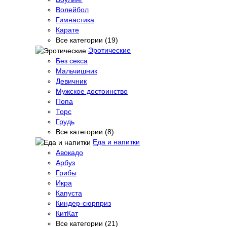
Волейбол
Гимнастика
Карате
Все категории (19)
Эротические
Без секса
Мальчишник
Девичник
Мужское достоинство
Попа
Торс
Грудь
Все категории (8)
Еда и напитки
Авокадо
Арбуз
Грибы
Икра
Капуста
Киндер-сюрприз
КитКат
Все категории (21)