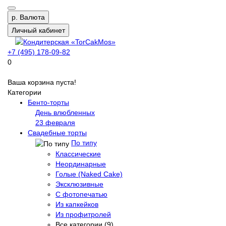
р.
Валюта
Личный кабинет
+7 (495) 178-09-82
0
Ваша корзина пуста!
Категории
Бенто-торты
День влюбленных
23 февраля
Свадебные торты
По типу
Классические
Неординарные
Голые (Naked Cake)
Эксклюзивные
С фотопечатью
Из капкейков
Из профитролей
Все категории (9)