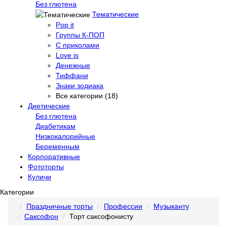
Без глютена
Тематические
Pop it
Группы К-ПОП
С приколами
Love is
Денежные
Тиффани
Знаки зодиака
Все категории (18)
Диетические
Без глютена
Диабетикам
Низкокалорийные
Беременным
Корпоративные
Фототорты
Куличи
Категории
Праздничные торты
Профессии
Музыканту
Саксофон
Торт саксофонисту