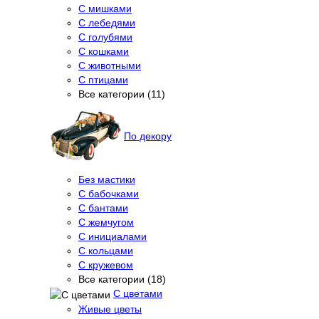
С мишками
С лебедями
С голубями
С кошками
С животными
С птицами
Все категории (11)
По декору
Без мастики
С бабочками
С бантами
С жемчугом
С инициалами
С кольцами
С кружевом
Все категории (18)
С цветами
Живые цветы