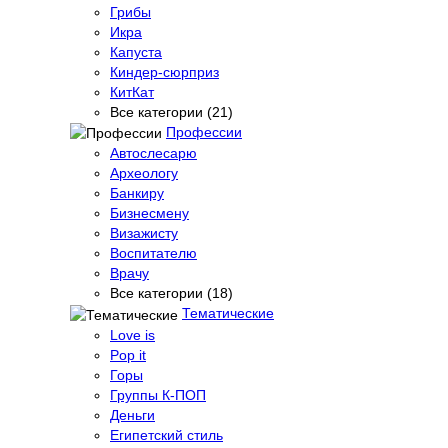
Грибы
Икра
Капуста
Киндер-сюрприз
КитКат
Все категории (21)
Профессии
Автослесарю
Археологу
Банкиру
Бизнесмену
Визажисту
Воспитателю
Врачу
Все категории (18)
Тематические
Love is
Pop it
Горы
Группы К-ПОП
Деньги
Египетский стиль