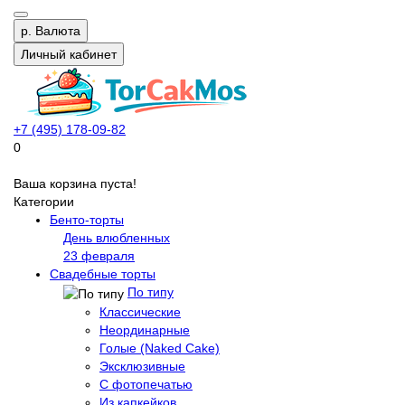
р.
Валюта
Личный кабинет
+7 (495) 178-09-82
0
Ваша корзина пуста!
Категории
Бенто-торты
День влюбленных
23 февраля
Свадебные торты
По типу
Классические
Неординарные
Голые (Naked Cake)
Эксклюзивные
С фотопечатью
Из капкейков