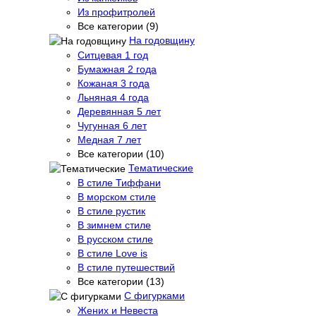
Из профитролей
Все категории (9)
На годовщину
Ситцевая 1 год
Бумажная 2 года
Кожаная 3 года
Льняная 4 года
Деревянная 5 лет
Чугунная 6 лет
Медная 7 лет
Все категории (10)
Тематические
В стиле Тиффани
В морском стиле
В стиле рустик
В зимнем стиле
В русском стиле
В стиле Love is
В стиле путешествий
Все категории (13)
С фигурками
Жених и Невеста