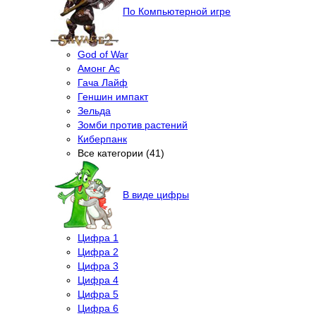
По Компьютерной игре
God of War
Амонг Ас
Гача Лайф
Геншин импакт
Зельда
Зомби против растений
Киберпанк
Все категории (41)
В виде цифры
Цифра 1
Цифра 2
Цифра 3
Цифра 4
Цифра 5
Цифра 6