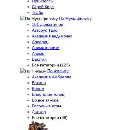
Принцессы
Стрей Кидс
Твайс
По Мультфильму
101 далматинец
Автобус Тайо
Академия ведьмочек
Алладин
Аниматроники
Аниме
Бакуган
Все категории (123)
По Фильму
Академия Амбрелла
Бэтмен
Веном
Властелин колец
Во все тяжкие
Голодные игры
Джокер
Все категории (38)