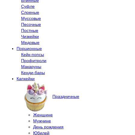
Блинные
Суфле
Слоеные
Муссовые
Песочные
Постные
Чизкейки
Медовые
Порционные
Кейк-попсы
Профитроли
Макаруны
Кенди-бары
Капкейки
Праздничные
Женщине
Мужчине
День рождения
Юбилей