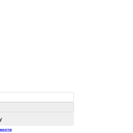
у
ности