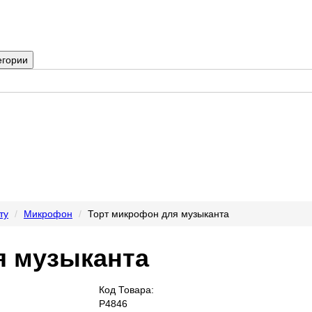
егории
ту
Микрофон
Торт микрофон для музыканта
я музыканта
Код Товара:
P4846