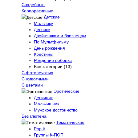
Свадебные
Корпоративные
Детские
Мальчику
Девочке
Двойняшкам и близнецам
По Мультфильму
День рождения
Крестины
Рождение ребенка
Все категории (13)
С фотопечатью
C животными
С цветами
Эротические
Девичник
Мальчишник
Мужское достоинство
Без глютена
Тематические
Pop it
Группы К-ПОП