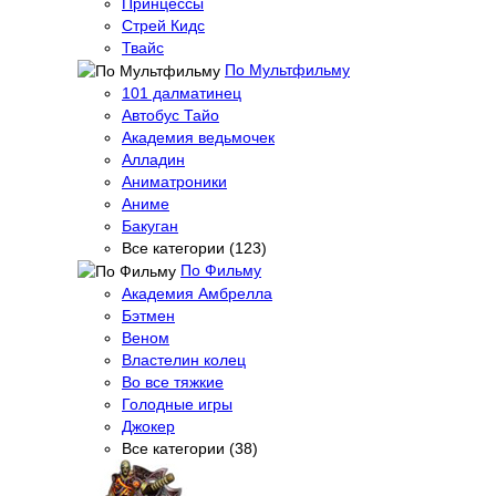
Принцессы
Стрей Кидс
Твайс
По Мультфильму
101 далматинец
Автобус Тайо
Академия ведьмочек
Алладин
Аниматроники
Аниме
Бакуган
Все категории (123)
По Фильму
Академия Амбрелла
Бэтмен
Веном
Властелин колец
Во все тяжкие
Голодные игры
Джокер
Все категории (38)