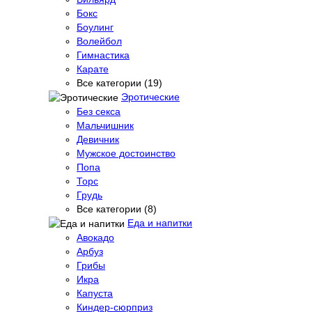
Бокс
Боулинг
Волейбол
Гимнастика
Карате
Все категории (19)
Эротические
Без секса
Мальчишник
Девичник
Мужское достоинство
Попа
Торс
Грудь
Все категории (8)
Еда и напитки
Авокадо
Арбуз
Грибы
Икра
Капуста
Киндер-сюрприз