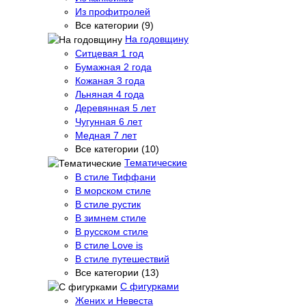
Из профитролей
Все категории (9)
На годовщину
Ситцевая 1 год
Бумажная 2 года
Кожаная 3 года
Льняная 4 года
Деревянная 5 лет
Чугунная 6 лет
Медная 7 лет
Все категории (10)
Тематические
В стиле Тиффани
В морском стиле
В стиле рустик
В зимнем стиле
В русском стиле
В стиле Love is
В стиле путешествий
Все категории (13)
С фигурками
Жених и Невеста