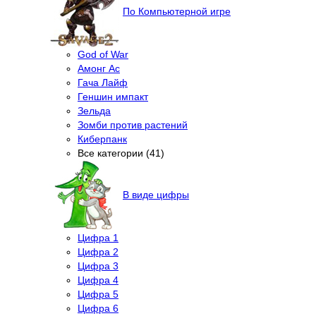
По Компьютерной игре
God of War
Амонг Ас
Гача Лайф
Геншин импакт
Зельда
Зомби против растений
Киберпанк
Все категории (41)
В виде цифры
Цифра 1
Цифра 2
Цифра 3
Цифра 4
Цифра 5
Цифра 6