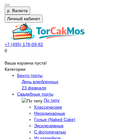
р.
Валюта
Личный кабинет
+7 (495) 178-09-82
0
Ваша корзина пуста!
Категории
Бенто-торты
День влюбленных
23 февраля
Свадебные торты
По типу
Классические
Неординарные
Голые (Naked Cake)
Эксклюзивные
С фотопечатью
Из капкейков