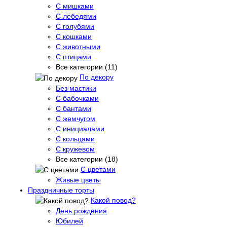
С мишками
С лебедями
С голубями
С кошками
С животными
С птицами
Все категории (11)
По декору
Без мастики
С бабочками
С бантами
С жемчугом
С инициалами
С кольцами
С кружевом
Все категории (18)
С цветами
Живые цветы
Праздничные торты
Какой повод?
День рождения
Юбилей