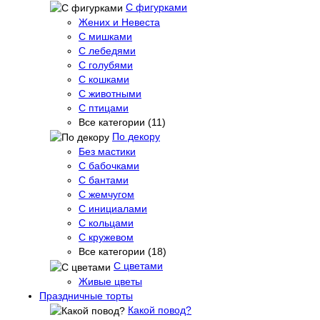
С фигурками
Жених и Невеста
С мишками
С лебедями
С голубями
С кошками
С животными
С птицами
Все категории (11)
По декору
Без мастики
С бабочками
С бантами
С жемчугом
С инициалами
С кольцами
С кружевом
Все категории (18)
С цветами
Живые цветы
Праздничные торты
Какой повод?