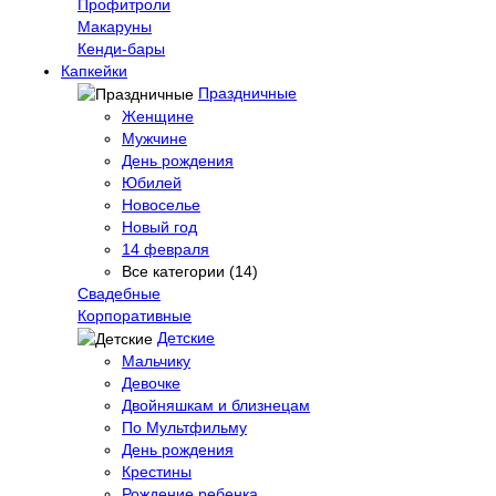
Профитроли
Макаруны
Кенди-бары
Капкейки
Праздничные
Женщине
Мужчине
День рождения
Юбилей
Новоселье
Новый год
14 февраля
Все категории (14)
Свадебные
Корпоративные
Детские
Мальчику
Девочке
Двойняшкам и близнецам
По Мультфильму
День рождения
Крестины
Рождение ребенка