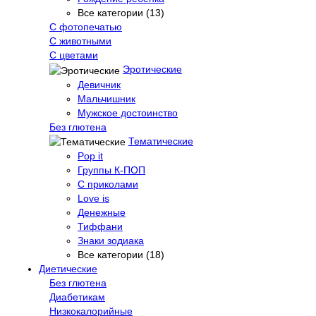
Все категории (13)
С фотопечатью
C животными
С цветами
Эротические
Девичник
Мальчишник
Мужское достоинство
Без глютена
Тематические
Pop it
Группы К-ПОП
С приколами
Love is
Денежные
Тиффани
Знаки зодиака
Все категории (18)
Диетические
Без глютена
Диабетикам
Низкокалорийные