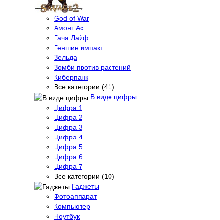
God of War
Амонг Ас
Гача Лайф
Геншин импакт
Зельда
Зомби против растений
Киберпанк
Все категории (41)
В виде цифры
Цифра 1
Цифра 2
Цифра 3
Цифра 4
Цифра 5
Цифра 6
Цифра 7
Все категории (10)
Гаджеты
Фотоаппарат
Компьютер
Ноутбук