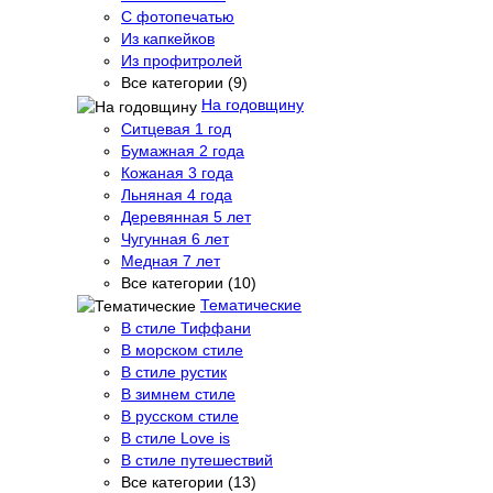
С фотопечатью
Из капкейков
Из профитролей
Все категории (9)
На годовщину
Ситцевая 1 год
Бумажная 2 года
Кожаная 3 года
Льняная 4 года
Деревянная 5 лет
Чугунная 6 лет
Медная 7 лет
Все категории (10)
Тематические
В стиле Тиффани
В морском стиле
В стиле рустик
В зимнем стиле
В русском стиле
В стиле Love is
В стиле путешествий
Все категории (13)