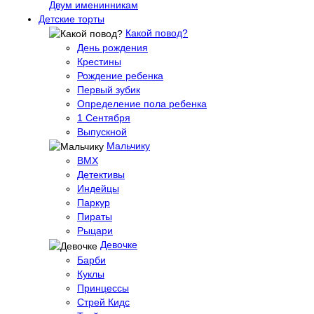
Двум именинникам
Детские торты
Какой повод?
День рождения
Крестины
Рождение ребенка
Первый зубик
Определение пола ребенка
1 Сентября
Выпускной
Мальчику
BMX
Детективы
Индейцы
Паркур
Пираты
Рыцари
Девочке
Барби
Куклы
Принцессы
Стрей Кидс