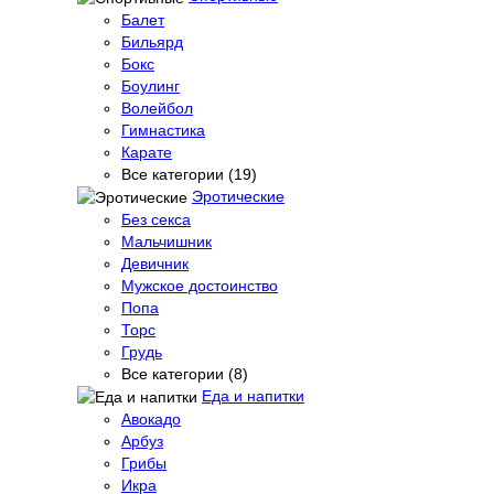
Балет
Бильярд
Бокс
Боулинг
Волейбол
Гимнастика
Карате
Все категории (19)
Эротические
Без секса
Мальчишник
Девичник
Мужское достоинство
Попа
Торс
Грудь
Все категории (8)
Еда и напитки
Авокадо
Арбуз
Грибы
Икра