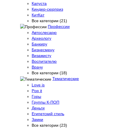
Капуста
Киндер-сюрприз
КитКат
Все категории (21)
Профессии
Автослесарю
Археологу
Банкиру
Бизнесмену
Визажисту
Воспитателю
Врачу
Все категории (18)
Тематические
Love is
Pop it
Горы
Группы К-ПОП
Деньги
Египетский стиль
Замки
Все категории (23)