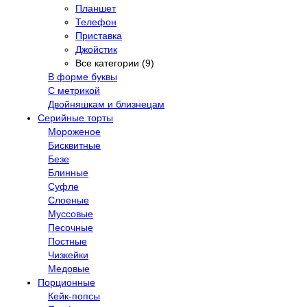
Планшет
Телефон
Приставка
Джойстик
Все категории (9)
В форме буквы
С метрикой
Двойняшкам и близнецам
Серийные торты
Мороженое
Бисквитные
Безе
Блинные
Суфле
Слоеные
Муссовые
Песочные
Постные
Чизкейки
Медовые
Порционные
Кейк-попсы