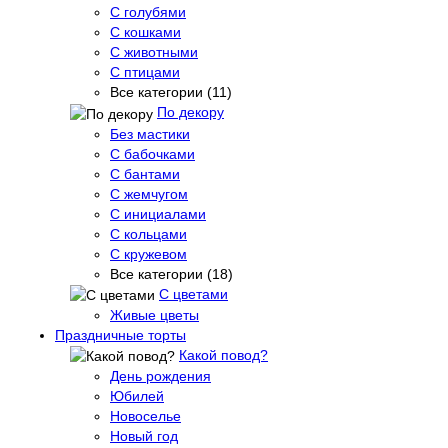
С голубями
С кошками
С животными
С птицами
Все категории (11)
По декору
Без мастики
С бабочками
С бантами
С жемчугом
С инициалами
С кольцами
С кружевом
Все категории (18)
С цветами
Живые цветы
Праздничные торты
Какой повод?
День рождения
Юбилей
Новоселье
Новый год