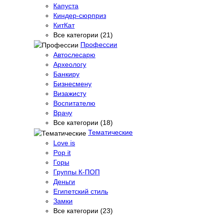
Капуста
Киндер-сюрприз
КитКат
Все категории (21)
Профессии
Автослесарю
Археологу
Банкиру
Бизнесмену
Визажисту
Воспитателю
Врачу
Все категории (18)
Тематические
Love is
Pop it
Горы
Группы К-ПОП
Деньги
Египетский стиль
Замки
Все категории (23)