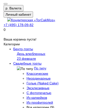
р.
Валюта
Личный кабинет
+7 (495) 178-09-82
0
Ваша корзина пуста!
Категории
Бенто-торты
День влюбленных
23 февраля
Свадебные торты
По типу
Классические
Неординарные
Голые (Naked Cake)
Эксклюзивные
С фотопечатью
Из капкейков
Из профитролей
Все категории (9)