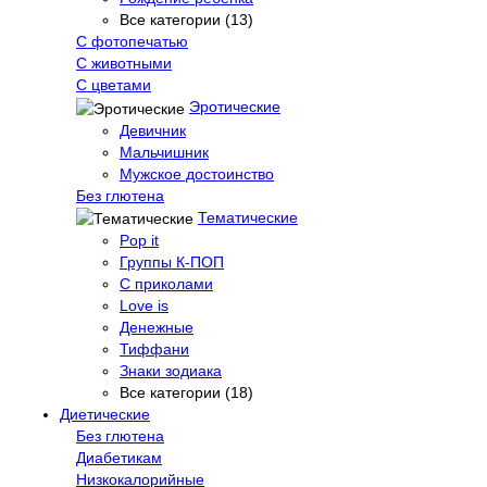
Все категории (13)
С фотопечатью
C животными
С цветами
Эротические
Девичник
Мальчишник
Мужское достоинство
Без глютена
Тематические
Pop it
Группы К-ПОП
С приколами
Love is
Денежные
Тиффани
Знаки зодиака
Все категории (18)
Диетические
Без глютена
Диабетикам
Низкокалорийные