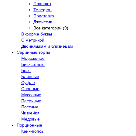
Планшет
Телефон
Приставка
Джойстик
Все категории (9)
В форме буквы
С метрикой
Двойняшкам и близнецам
Серийные торты
Мороженое
Бисквитные
Безе
Блинные
Суфле
Слоеные
Муссовые
Песочные
Постные
Чизкейки
Медовые
Порционные
Кейк-попсы