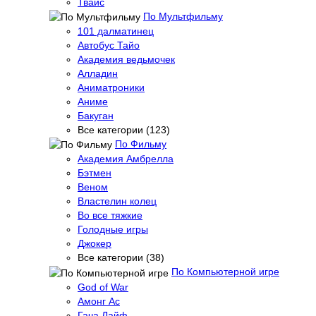
Твайс
По Мультфильму
101 далматинец
Автобус Тайо
Академия ведьмочек
Алладин
Аниматроники
Аниме
Бакуган
Все категории (123)
По Фильму
Академия Амбрелла
Бэтмен
Веном
Властелин колец
Во все тяжкие
Голодные игры
Джокер
Все категории (38)
По Компьютерной игре
God of War
Амонг Ас
Гача Лайф