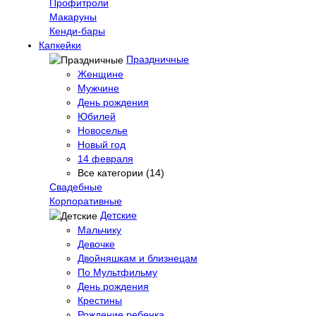
Профитроли
Макаруны
Кенди-бары
Капкейки
Праздничные
Женщине
Мужчине
День рождения
Юбилей
Новоселье
Новый год
14 февраля
Все категории (14)
Свадебные
Корпоративные
Детские
Мальчику
Девочке
Двойняшкам и близнецам
По Мультфильму
День рождения
Крестины
Рождение ребенка