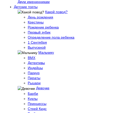
Двум именинникам
Детские торты
Какой повод?
День рождения
Крестины
Рождение ребенка
Первый зубик
Определение пола ребенка
1 Сентября
Выпускной
Мальчику
BMX
Детективы
Индейцы
Паркур
Пираты
Рыцари
Девочке
Барби
Куклы
Принцессы
Стрей Кидс