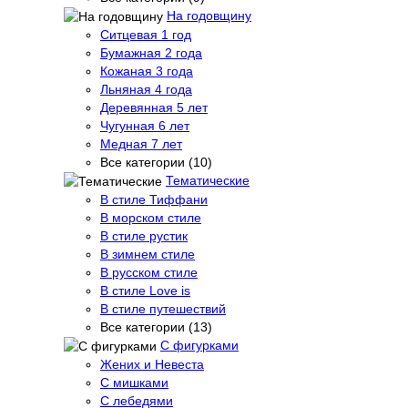
На годовщину
Ситцевая 1 год
Бумажная 2 года
Кожаная 3 года
Льняная 4 года
Деревянная 5 лет
Чугунная 6 лет
Медная 7 лет
Все категории (10)
Тематические
В стиле Тиффани
В морском стиле
В стиле рустик
В зимнем стиле
В русском стиле
В стиле Love is
В стиле путешествий
Все категории (13)
С фигурками
Жених и Невеста
С мишками
С лебедями