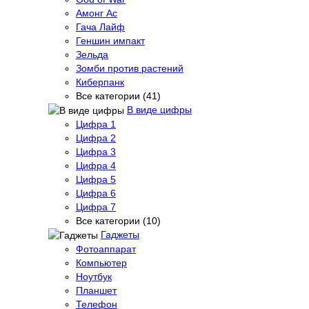
Амонг Ас
Гача Лайф
Геншин импакт
Зельда
Зомби против растений
Киберпанк
Все категории (41)
В виде цифры
Цифра 1
Цифра 2
Цифра 3
Цифра 4
Цифра 5
Цифра 6
Цифра 7
Все категории (10)
Гаджеты
Фотоаппарат
Компьютер
Ноутбук
Планшет
Телефон