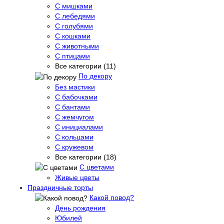
С мишками
С лебедями
С голубями
С кошками
С животными
С птицами
Все категории (11)
По декору
Без мастики
С бабочками
С бантами
С жемчугом
С инициалами
С кольцами
С кружевом
Все категории (18)
С цветами
Живые цветы
Праздничные торты
Какой повод?
День рождения
Юбилей