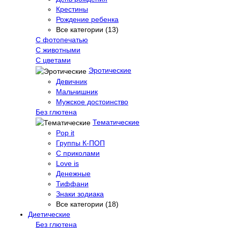
Крестины
Рождение ребенка
Все категории (13)
С фотопечатью
C животными
С цветами
Эротические
Девичник
Мальчишник
Мужское достоинство
Без глютена
Тематические
Pop it
Группы К-ПОП
С приколами
Love is
Денежные
Тиффани
Знаки зодиака
Все категории (18)
Диетические
Без глютена