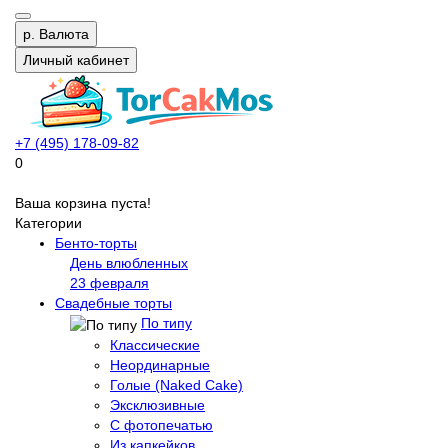
р.
Валюта
Личный кабинет
+7 (495) 178-09-82
0
Ваша корзина пуста!
Категории
Бенто-торты
День влюбленных
23 февраля
Свадебные торты
По типу
Классические
Неординарные
Голые (Naked Cake)
Эксклюзивные
С фотопечатью
Из капкейков