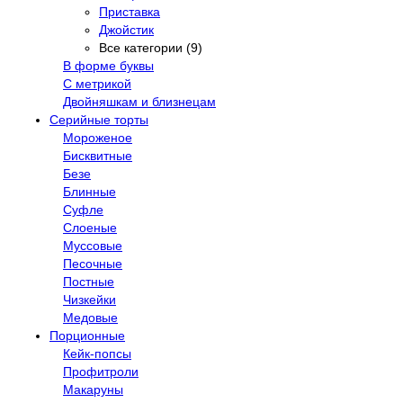
Приставка
Джойстик
Все категории (9)
В форме буквы
С метрикой
Двойняшкам и близнецам
Серийные торты
Мороженое
Бисквитные
Безе
Блинные
Суфле
Слоеные
Муссовые
Песочные
Постные
Чизкейки
Медовые
Порционные
Кейк-попсы
Профитроли
Макаруны