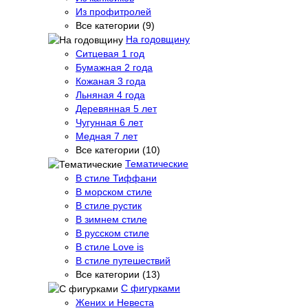
Из профитролей
Все категории (9)
На годовщину
Ситцевая 1 год
Бумажная 2 года
Кожаная 3 года
Льняная 4 года
Деревянная 5 лет
Чугунная 6 лет
Медная 7 лет
Все категории (10)
Тематические
В стиле Тиффани
В морском стиле
В стиле рустик
В зимнем стиле
В русском стиле
В стиле Love is
В стиле путешествий
Все категории (13)
С фигурками
Жених и Невеста