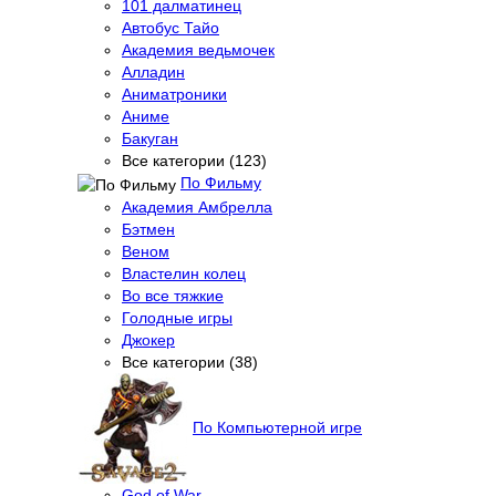
101 далматинец
Автобус Тайо
Академия ведьмочек
Алладин
Аниматроники
Аниме
Бакуган
Все категории (123)
По Фильму
Академия Амбрелла
Бэтмен
Веном
Властелин колец
Во все тяжкие
Голодные игры
Джокер
Все категории (38)
По Компьютерной игре
God of War