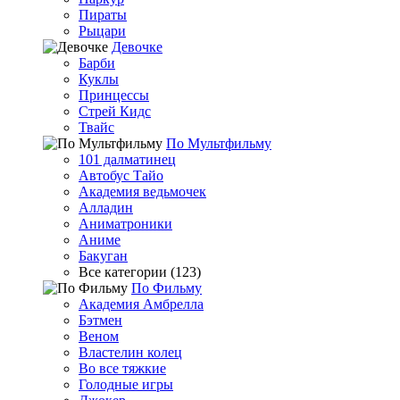
Пираты
Рыцари
Девочке
Барби
Куклы
Принцессы
Стрей Кидс
Твайс
По Мультфильму
101 далматинец
Автобус Тайо
Академия ведьмочек
Алладин
Аниматроники
Аниме
Бакуган
Все категории (123)
По Фильму
Академия Амбрелла
Бэтмен
Веном
Властелин колец
Во все тяжкие
Голодные игры