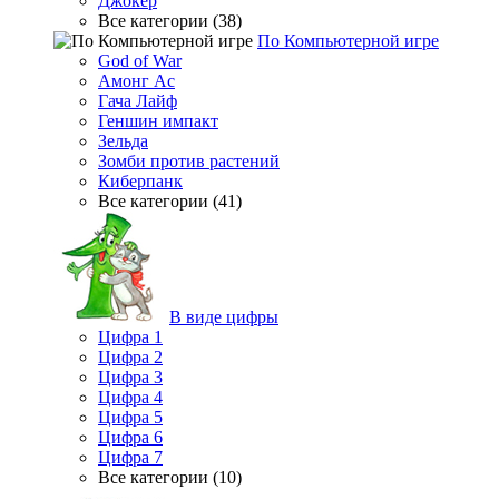
Джокер
Все категории (38)
По Компьютерной игре
God of War
Амонг Ас
Гача Лайф
Геншин импакт
Зельда
Зомби против растений
Киберпанк
Все категории (41)
В виде цифры
Цифра 1
Цифра 2
Цифра 3
Цифра 4
Цифра 5
Цифра 6
Цифра 7
Все категории (10)