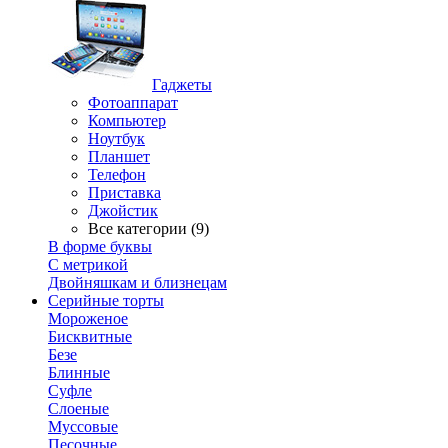
Гаджеты
Фотоаппарат
Компьютер
Ноутбук
Планшет
Телефон
Приставка
Джойстик
Все категории (9)
В форме буквы
С метрикой
Двойняшкам и близнецам
Серийные торты
Мороженое
Бисквитные
Безе
Блинные
Суфле
Слоеные
Муссовые
Песочные