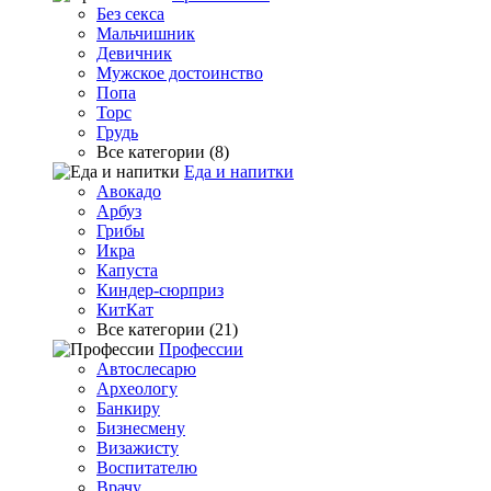
Без секса
Мальчишник
Девичник
Мужское достоинство
Попа
Торс
Грудь
Все категории (8)
Еда и напитки
Авокадо
Арбуз
Грибы
Икра
Капуста
Киндер-сюрприз
КитКат
Все категории (21)
Профессии
Автослесарю
Археологу
Банкиру
Бизнесмену
Визажисту
Воспитателю
Врачу