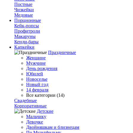
Постные
Чизкейки
Медовые
Порционные
Кейк-попсы
Профитроли
Макаруны
Кенди-бары
Капкейки
Праздничные
Женщине
Мужчине
День рождения
Юбилей
Новоселье
Новый год
14 февраля
Все категории (14)
Свадебные
Корпоративные
Детские
Мальчику
Девочке
Двойняшкам и близнецам
По Мультфильму