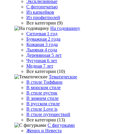
Эксклюзивные
С фотопечатью
Из капкейков
Из профитролей
Все категории (9)
На годовщину
Ситцевая 1 год
Бумажная 2 года
Кожаная 3 года
Льняная 4 года
Деревянная 5 лет
Чугунная 6 лет
Медная 7 лет
Все категории (10)
Тематические
В стиле Тиффани
В морском стиле
В стиле рустик
В зимнем стиле
В русском стиле
В стиле Love is
В стиле путешествий
Все категории (13)
С фигурками
Жених и Невеста