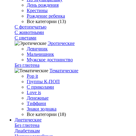
День рождения
Крестины
Рождение ребенка
Все категории (13)
С фотопечатью
C животными
С цветами
Эротические
Девичник
Мальчишник
Мужское достоинство
Без глютена
Тематические
Pop it
Группы К-ПОП
С приколами
Love is
Денежные
Тиффани
Знаки зодиака
Все категории (18)
Диетические
Без глютена
Диабетикам