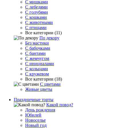
С мишками
С лебедями
С голубями
С кошками
С животными
С птицами
Все категории (11)
По декору
Без мастики
С бабочками
С бантами
С жемчугом
С инициалами
С кольцами
С кружевом
Все категории (18)
С цветами
Живые цветы
Праздничные торты
Какой повод?
День рождения
Юбилей
Новоселье
Новый год