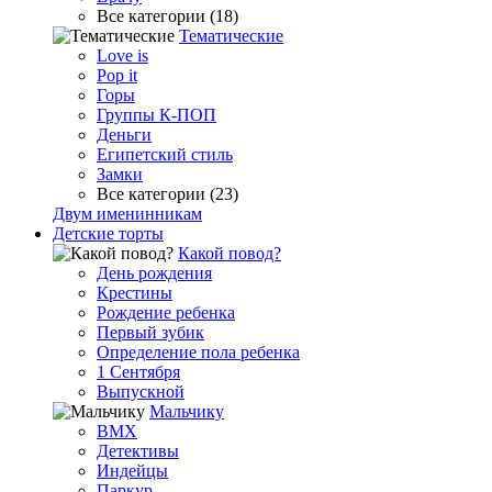
Все категории (18)
Тематические
Love is
Pop it
Горы
Группы К-ПОП
Деньги
Египетский стиль
Замки
Все категории (23)
Двум именинникам
Детские торты
Какой повод?
День рождения
Крестины
Рождение ребенка
Первый зубик
Определение пола ребенка
1 Сентября
Выпускной
Мальчику
BMX
Детективы
Индейцы
Паркур