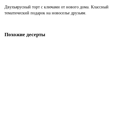
Двухъярусный торт с ключами от нового дома. Классный
тематический подарок на новоселье друзьям.
Похожие десерты
Торт на новоселье в виде дома
P363
1850 р.
В корзину
Торт с ключиком от новой квартиры