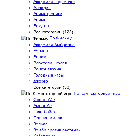
Академия ведьмочек
Алладин
Аниматроники
Аниме
Бакуган
Все категории (123)
По Фильму
Академия Амбрелла
Бэтмен
Веном
Властелин колец
Во все тяжкие
Голодные игры
Джокер
Все категории (38)
По Компьютерной игре
God of War
Амонг Ас
Гача Лайф
Геншин импакт
Зельда
Зомби против растений
Киберпанк