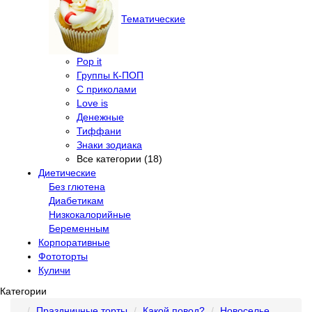
Тематические
Pop it
Группы К-ПОП
С приколами
Love is
Денежные
Тиффани
Знаки зодиака
Все категории (18)
Диетические
Без глютена
Диабетикам
Низкокалорийные
Беременным
Корпоративные
Фототорты
Куличи
Категории
Праздничные торты
Какой повод?
Новоселье