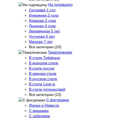
На годовщину
Ситцевая 1 год
Бумажная 2 года
Кожаная 3 года
Льняная 4 года
Деревянная 5 лет
Чугунная 6 лет
Медная 7 лет
Все категории (10)
Тематические
В стиле Тиффани
В морском стиле
В стиле рустик
В зимнем стиле
В русском стиле
В стиле Love is
В стиле путешествий
Все категории (13)
С фигурками
Жених и Невеста
С мишками
С лебедями