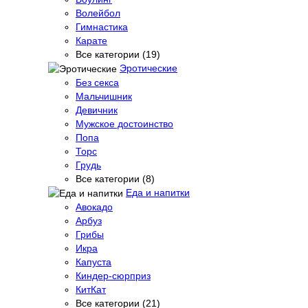
Волейбол
Гимнастика
Карате
Все категории (19)
Эротические
Без секса
Мальчишник
Девичник
Мужское достоинство
Попа
Торс
Грудь
Все категории (8)
Еда и напитки
Авокадо
Арбуз
Грибы
Икра
Капуста
Киндер-сюрприз
КитКат
Все категории (21)