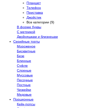
Планшет
Телефон
Приставка
Джойстик
Все категории (9)
В форме буквы
С метрикой
Двойняшкам и близнецам
Серийные торты
Мороженое
Бисквитные
Безе
Блинные
Суфле
Слоеные
Муссовые
Песочные
Постные
Чизкейки
Медовые
Порционные
Кейк-попсы