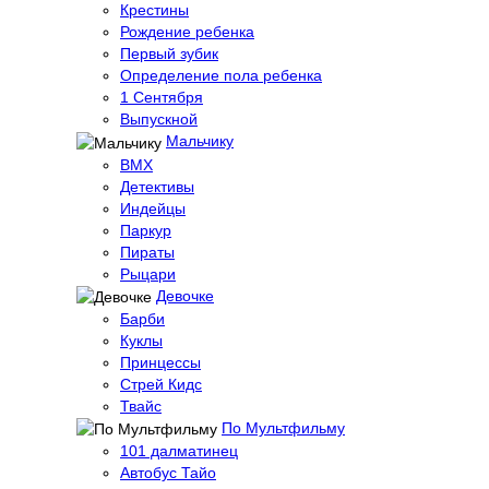
Крестины
Рождение ребенка
Первый зубик
Определение пола ребенка
1 Сентября
Выпускной
Мальчику
BMX
Детективы
Индейцы
Паркур
Пираты
Рыцари
Девочке
Барби
Куклы
Принцессы
Стрей Кидс
Твайс
По Мультфильму
101 далматинец
Автобус Тайо