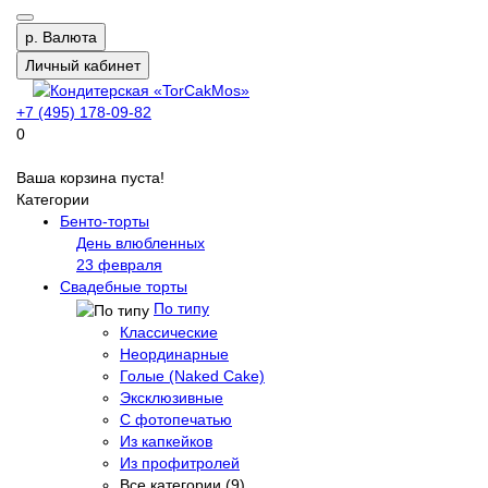
р.
Валюта
Личный кабинет
+7 (495) 178-09-82
0
Ваша корзина пуста!
Категории
Бенто-торты
День влюбленных
23 февраля
Свадебные торты
По типу
Классические
Неординарные
Голые (Naked Cake)
Эксклюзивные
С фотопечатью
Из капкейков
Из профитролей
Все категории (9)