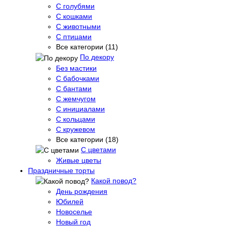
С голубями
С кошками
С животными
С птицами
Все категории (11)
По декору
Без мастики
С бабочками
С бантами
С жемчугом
С инициалами
С кольцами
С кружевом
Все категории (18)
С цветами
Живые цветы
Праздничные торты
Какой повод?
День рождения
Юбилей
Новоселье
Новый год