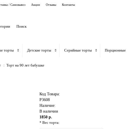
тавка / Самовывоз
Акции
Отзывы
Контакты
егории
ые торты
Детские торты
Серийные торты
Порционные
т
Торт на 90 лет бабушке
Код Товара:
P3608
Наличие:
В наличии
1850 р.
* Вес торта: