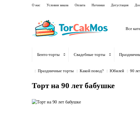
О нас
Условия заказа
Оплата
Начинки
Дегустация
Дос
Все кат
Бенто-торты
Свадебные торты
Праздничн
Праздничные торты
Какой повод?
Юбилей
90 ле
Торт на 90 лет бабушке