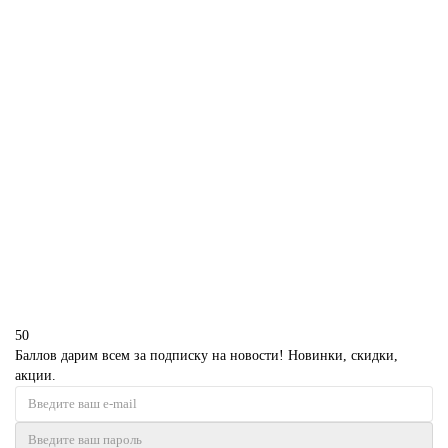
В корзину
Торт на юбилей 50 лет мужчине
P3673
1850 р.
В корзину
50
Баллов дарим всем за подписку на новости! Новинки, скидки,
акции.