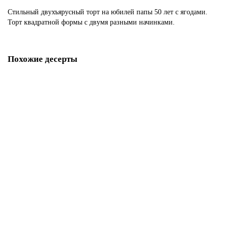
Стильный двухъярусный торт на юбилей папы 50 лет с ягодами.
Торт квадратной формы с двумя разными начинками.
Похожие десерты
Торт цифра 50
P3669
1850 р.
В корзину
Торт бабушке на 50 лет
P3670