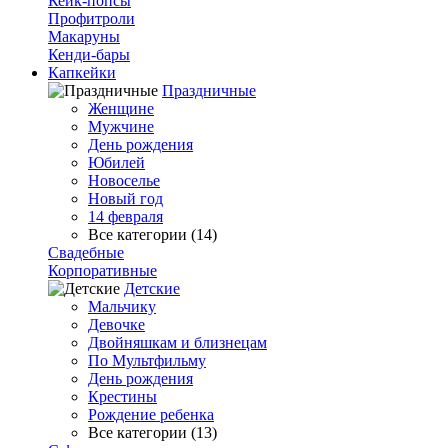
Кейк-попсы
Профитроли
Макаруны
Кенди-бары
Капкейки
Праздничные
Женщине
Мужчине
День рождения
Юбилей
Новоселье
Новый год
14 февраля
Все категории (14)
Свадебные
Корпоративные
Детские
Мальчику
Девочке
Двойняшкам и близнецам
По Мультфильму
День рождения
Крестины
Рождение ребенка
Все категории (13)