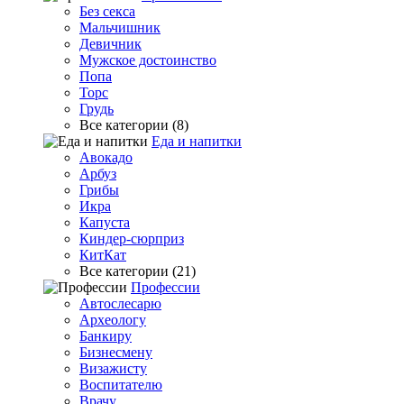
Без секса
Мальчишник
Девичник
Мужское достоинство
Попа
Торс
Грудь
Все категории (8)
Еда и напитки
Авокадо
Арбуз
Грибы
Икра
Капуста
Киндер-сюрприз
КитКат
Все категории (21)
Профессии
Автослесарю
Археологу
Банкиру
Бизнесмену
Визажисту
Воспитателю
Врачу