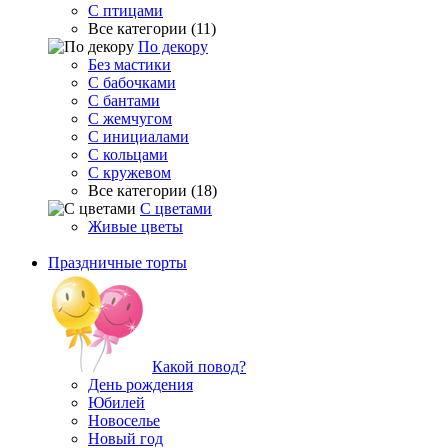
С птицами
Все категории (11)
По декору
Без мастики
С бабочками
С бантами
С жемчугом
С инициалами
С кольцами
С кружевом
Все категории (18)
С цветами
Живые цветы
Праздничные торты
Какой повод?
День рождения
Юбилей
Новоселье
Новый год