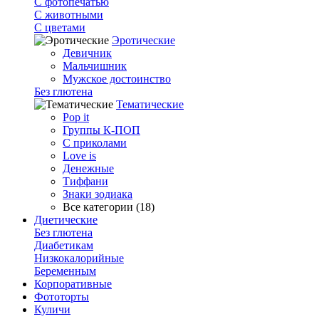
С фотопечатью
C животными
С цветами
Эротические
Девичник
Мальчишник
Мужское достоинство
Без глютена
Тематические
Pop it
Группы К-ПОП
С приколами
Love is
Денежные
Тиффани
Знаки зодиака
Все категории (18)
Диетические
Без глютена
Диабетикам
Низкокалорийные
Беременным
Корпоративные
Фототорты
Куличи