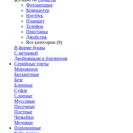
Фотоаппарат
Компьютер
Ноутбук
Планшет
Телефон
Приставка
Джойстик
Все категории (9)
В форме буквы
С метрикой
Двойняшкам и близнецам
Серийные торты
Мороженое
Бисквитные
Безе
Блинные
Суфле
Слоеные
Муссовые
Песочные
Постные
Чизкейки
Медовые
Порционные