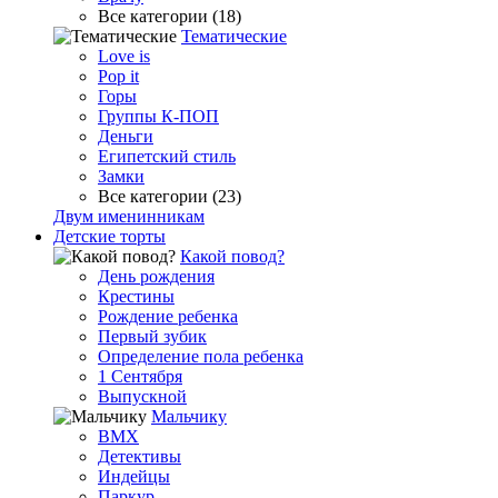
Все категории (18)
Тематические
Love is
Pop it
Горы
Группы К-ПОП
Деньги
Египетский стиль
Замки
Все категории (23)
Двум именинникам
Детские торты
Какой повод?
День рождения
Крестины
Рождение ребенка
Первый зубик
Определение пола ребенка
1 Сентября
Выпускной
Мальчику
BMX
Детективы
Индейцы
Паркур