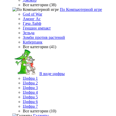
Джокер
Все категории (38)
По Компьютерной игре
God of War
Амонг Ас
Гача Лайф
Геншин импакт
Зельда
Зомби против растений
Киберпанк
Все категории (41)
В виде цифры
Цифра 1
Цифра 2
Цифра 3
Цифра 4
Цифра 5
Цифра 6
Цифра 7
Все категории (10)
Гаджеты