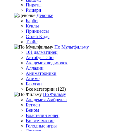
Пираты
Рыцари
Девочке
Барби
Куклы
Принцессы
Стрей Кидс
Твайс
По Мультфильму
101 далматинец
Автобус Тайо
Академия ведьмочек
Алладин
Аниматроники
Аниме
Бакуган
Все категории (123)
По Фильму
Академия Амбрелла
Бэтмен
Веном
Властелин колец
Во все тяжкие
Голодные игры