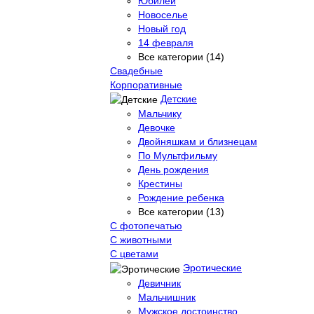
Юбилей
Новоселье
Новый год
14 февраля
Все категории (14)
Свадебные
Корпоративные
Детские
Мальчику
Девочке
Двойняшкам и близнецам
По Мультфильму
День рождения
Крестины
Рождение ребенка
Все категории (13)
С фотопечатью
C животными
С цветами
Эротические
Девичник
Мальчишник
Мужское достоинство