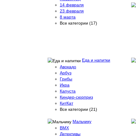
14 февраля
23 февраля
8 марта
Все категории (17)
Еда и напитки
Авокадо
Арбуз
Грибы
Икра
Капуста
Киндер-сюрприз
КитКат
Все категории (21)
Мальчику
BMX
Детективы