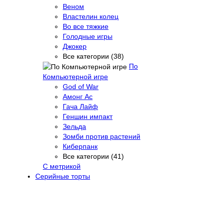
Веном
Властелин колец
Во все тяжкие
Голодные игры
Джокер
Все категории (38)
По
Компьютерной игре
God of War
Амонг Ас
Гача Лайф
Геншин импакт
Зельда
Зомби против растений
Киберпанк
Все категории (41)
С метрикой
Серийные торты