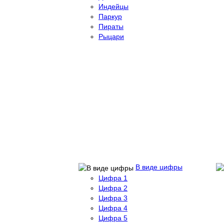
Индейцы
Паркур
Пираты
Рыцари
В виде цифры
Цифра 1
Цифра 2
Цифра 3
Цифра 4
Цифра 5