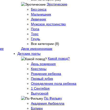
Эротические
Без секса
Мальчишник
Девичник
Мужское достоинство
Попа
Торс
Грудь
Все категории (8)
ие
Двум именинникам
Детские торты
Какой повод?
День рождения
Крестины
Рождение ребенка
Первый зубик
Определение пола ребенка
1 Сентября
Выпускной
По Фильму
Академия Амбрелла
Бэтмен