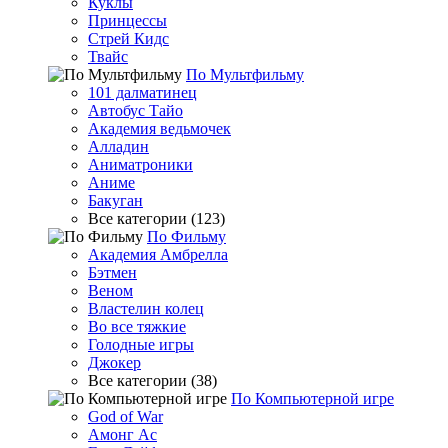
Куклы
Принцессы
Стрей Кидс
Твайс
По Мультфильму
101 далматинец
Автобус Тайо
Академия ведьмочек
Алладин
Аниматроники
Аниме
Бакуган
Все категории (123)
По Фильму
Академия Амбрелла
Бэтмен
Веном
Властелин колец
Во все тяжкие
Голодные игры
Джокер
Все категории (38)
По Компьютерной игре
God of War
Амонг Ас