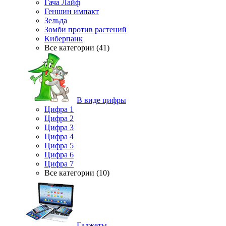
Гача Лайф
Геншин импакт
Зельда
Зомби против растений
Киберпанк
Все категории (41)
В виде цифры
Цифра 1
Цифра 2
Цифра 3
Цифра 4
Цифра 5
Цифра 6
Цифра 7
Все категории (10)
Гаджеты