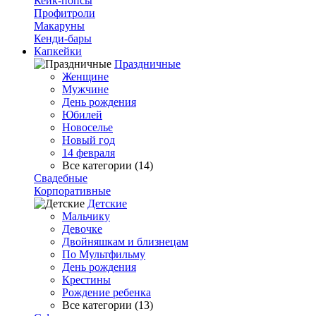
Кейк-попсы
Профитроли
Макаруны
Кенди-бары
Капкейки
Праздничные
Женщине
Мужчине
День рождения
Юбилей
Новоселье
Новый год
14 февраля
Все категории (14)
Свадебные
Корпоративные
Детские
Мальчику
Девочке
Двойняшкам и близнецам
По Мультфильму
День рождения
Крестины
Рождение ребенка
Все категории (13)