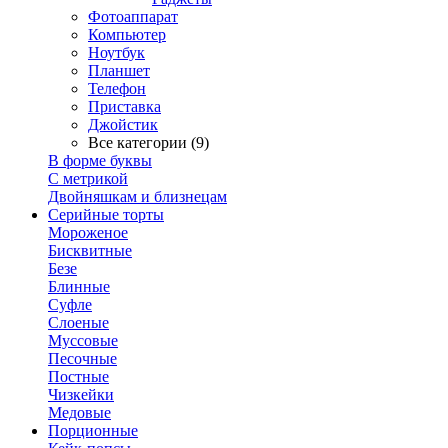
Фотоаппарат
Компьютер
Ноутбук
Планшет
Телефон
Приставка
Джойстик
Все категории (9)
В форме буквы
С метрикой
Двойняшкам и близнецам
Серийные торты
Мороженое
Бисквитные
Безе
Блинные
Суфле
Слоеные
Муссовые
Песочные
Постные
Чизкейки
Медовые
Порционные