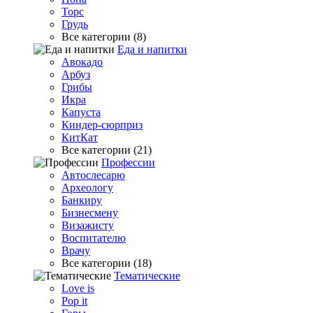
Торс
Грудь
Все категории (8)
Еда и напитки
Авокадо
Арбуз
Грибы
Икра
Капуста
Киндер-сюрприз
КитКат
Все категории (21)
Профессии
Автослесарю
Археологу
Банкиру
Бизнесмену
Визажисту
Воспитателю
Врачу
Все категории (18)
Тематические
Love is
Pop it