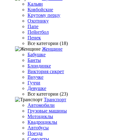
Кальян
Ковбойские
Крутому перцу
Охотнику
Папе
Пейнтбол
Пенек
Все категории (18)
Женщине
Бабушке
Банты
Блондинке
Виктория сикрет
Внучке
Гуччи
Девушке
Все категории (23)
Транспорт
Автомобили
Грузовые машины
Мотоциклы
Квадроциклы
Автобусы
Поезда
Самолеты