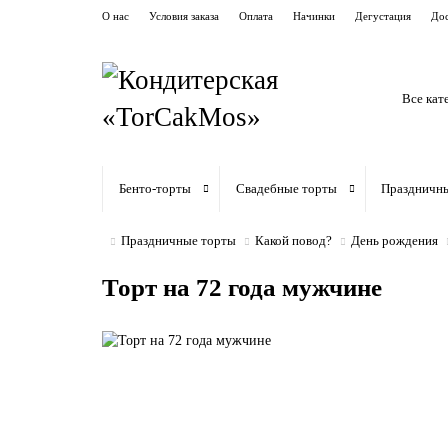
О нас
Условия заказа
Оплата
Начинки
Дегустация
Дос
Все кат
Бенто-торты
Свадебные торты
Праздничн
Праздничные торты
Какой повод?
День рождения
Торт на 72 года мужчине