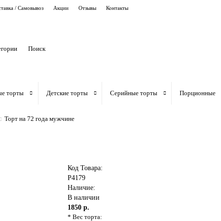
тавка / Самовывоз
Акции
Отзывы
Контакты
егории
ые торты
Детские торты
Серийные торты
Порционные
Торт на 72 года мужчине
Код Товара:
P4179
Наличие:
В наличии
1850 р.
* Вес торта: