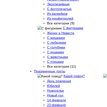
Эксклюзивные
С фотопечатью
Из капкейков
Из профитролей
Все категории (9)
С фигурками
Жених и Невеста
С мишками
С лебедями
С голубями
С кошками
С животными
С птицами
Все категории (11)
Праздничные торты
Какой повод?
День рождения
Юбилей
Новоселье
Новый год
14 февраля
23 февраля