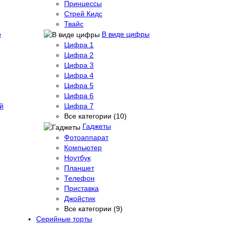
Принцессы
Стрей Кидс
Твайс
о
В виде цифры
Цифра 1
Цифра 2
Цифра 3
Цифра 4
Цифра 5
Цифра 6
й
Цифра 7
Все категории (10)
Гаджеты
Фотоаппарат
Компьютер
Ноутбук
Планшет
Телефон
Приставка
Джойстик
Все категории (9)
Серийные торты