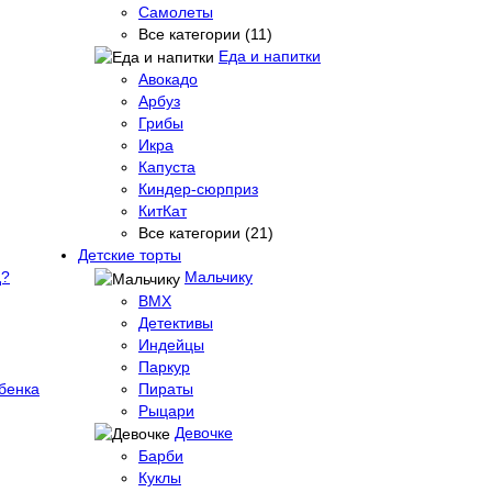
Самолеты
Все категории (11)
Еда и напитки
Авокадо
Арбуз
Грибы
Икра
Капуста
Киндер-сюрприз
КитКат
Все категории (21)
Детские торты
д?
Мальчику
BMX
Детективы
Индейцы
Паркур
бенка
Пираты
Рыцари
Девочке
Барби
Куклы