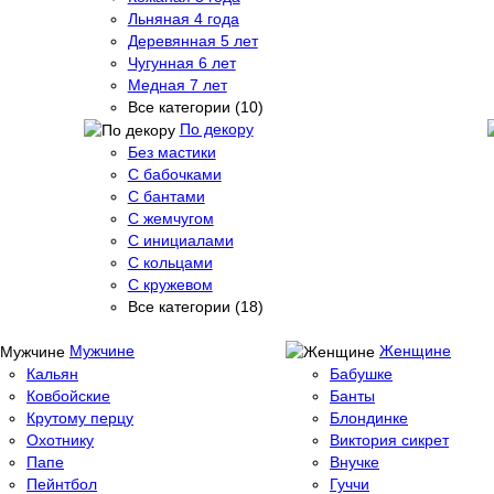
Льняная 4 года
Деревянная 5 лет
Чугунная 6 лет
Медная 7 лет
Все категории (10)
По декору
Без мастики
С бабочками
С бантами
С жемчугом
С инициалами
С кольцами
С кружевом
Все категории (18)
Мужчине
Женщине
Кальян
Бабушке
Ковбойские
Банты
Крутому перцу
Блондинке
Охотнику
Виктория сикрет
Папе
Внучке
Пейнтбол
Гуччи