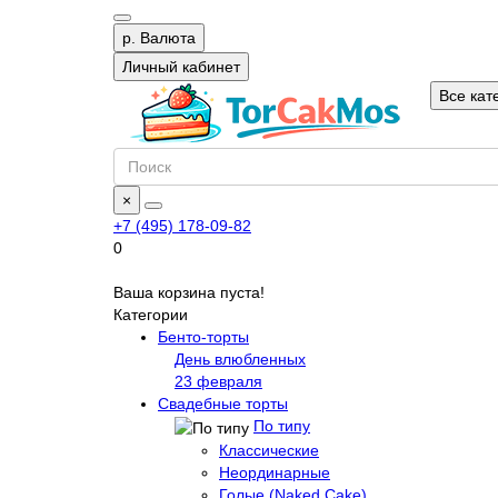
р.
Валюта
Личный кабинет
Все кат
×
+7 (495) 178-09-82
0
Ваша корзина пуста!
Категории
Бенто-торты
День влюбленных
23 февраля
Свадебные торты
По типу
Классические
Неординарные
Голые (Naked Cake)