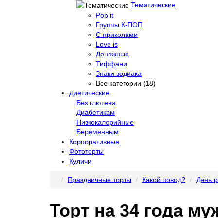
Тематические
Pop it
Группы К-ПОП
С приколами
Love is
Денежные
Тиффани
Знаки зодиака
Все категории (18)
Диетические
Без глютена
Диабетикам
Низкокалорийные
Беременным
Корпоративные
Фототорты
Куличи
Праздничные торты
Какой повод?
День 
Торт на 34 года му