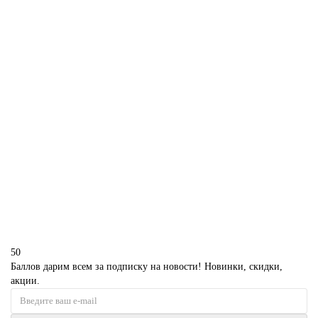
1850 р.
В корзину
Торт цифра 33
P4008
1850 р.
В корзину
50
Баллов дарим всем за подписку на новости! Новинки, скидки,
акции.