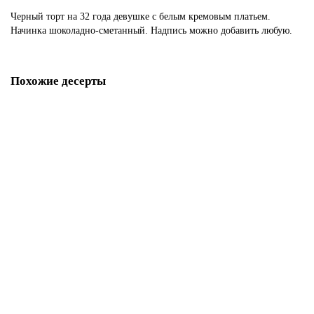
Черный торт на 32 года девушке с белым кремовым платьем.
Начинка шоколадно-сметанный. Надпись можно добавить любую.
Похожие десерты
Торт мужу 32 года
P4004
1850 р.
В корзину
Торт на 32 года мужчине
P4005