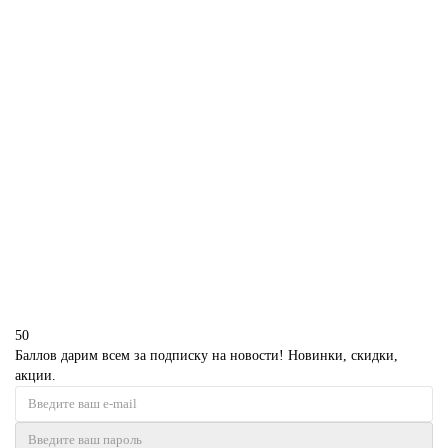
В корзину
Торт на 22 года девушке
P3931
1850 р.
В корзину
50
Баллов дарим всем за подписку на новости! Новинки, скидки,
акции.