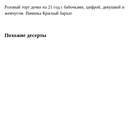
Розовый торт дочке на 21 год с бабочками, цифрой, девушкой и
жемчугом. Начинка Красный бархат.
Похожие десерты
Торт мужчине 21 год
P3927
1850 р.
В корзину
Торт цифра 21
P3928