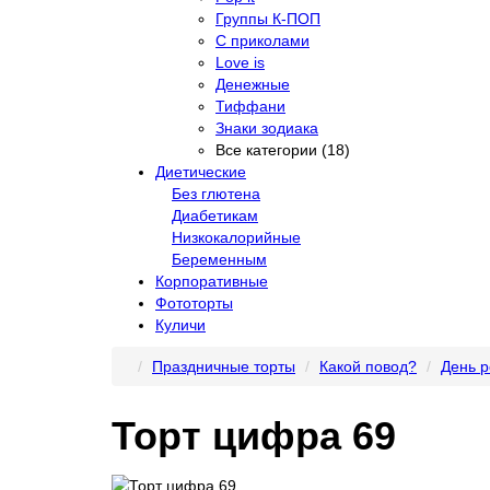
Группы К-ПОП
С приколами
Love is
Денежные
Тиффани
Знаки зодиака
Все категории (18)
Диетические
Без глютена
Диабетикам
Низкокалорийные
Беременным
Корпоративные
Фототорты
Куличи
Праздничные торты
Какой повод?
День 
Торт цифра 69