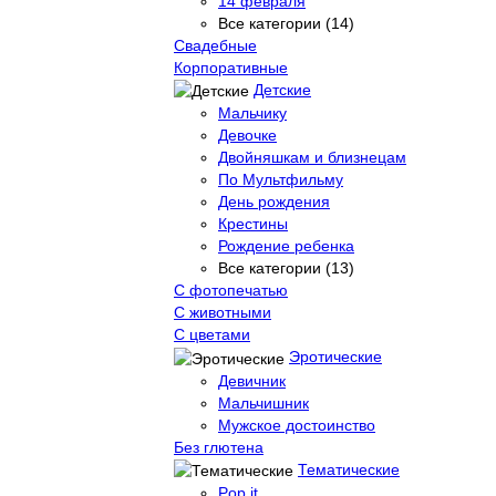
14 февраля
Все категории (14)
Свадебные
Корпоративные
Детские
Мальчику
Девочке
Двойняшкам и близнецам
По Мультфильму
День рождения
Крестины
Рождение ребенка
Все категории (13)
С фотопечатью
C животными
С цветами
Эротические
Девичник
Мальчишник
Мужское достоинство
Без глютена
Тематические
Pop it