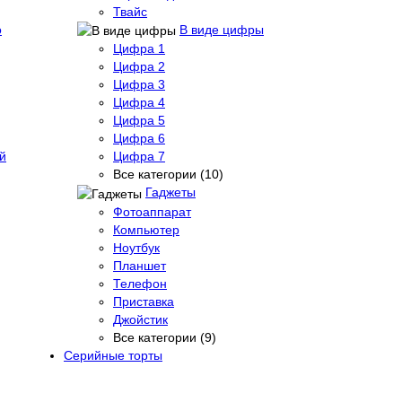
Твайс
о
В виде цифры
Цифра 1
Цифра 2
Цифра 3
Цифра 4
Цифра 5
Цифра 6
й
Цифра 7
Все категории (10)
Гаджеты
Фотоаппарат
Компьютер
Ноутбук
Планшет
Телефон
Приставка
Джойстик
Все категории (9)
Серийные торты