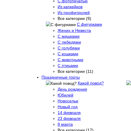
С фотопечатью
Из капкейков
Из профитролей
Все категории (9)
С фигурками
Жених и Невеста
С мишками
С лебедями
С голубями
С кошками
С животными
С птицами
Все категории (11)
Праздничные торты
Какой повод?
День рождения
Юбилей
Новоселье
Новый год
14 февраля
23 февраля
8 марта
Все категории (17)