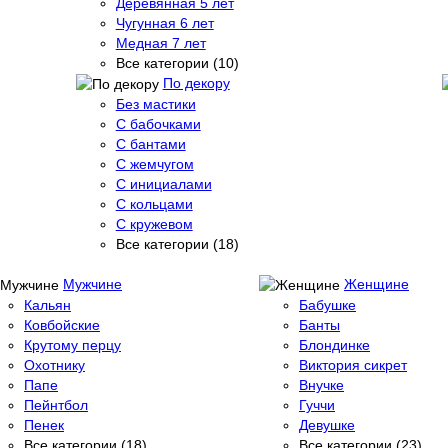
Деревянная 5 лет
Чугунная 6 лет
Медная 7 лет
Все категории (10)
По декору
Без мастики
С бабочками
С бантами
С жемчугом
С инициалами
С кольцами
С кружевом
Все категории (18)
Мужчине
Женщине
Кальян
Бабушке
Ковбойские
Банты
Крутому перцу
Блондинке
Охотнику
Виктория сикрет
Папе
Внучке
Пейнтбол
Гуччи
Пенек
Девушке
Все категории (18)
Все категории (23)