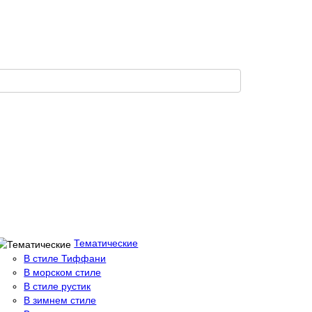
Тематические
В стиле Тиффани
В морском стиле
В стиле рустик
В зимнем стиле