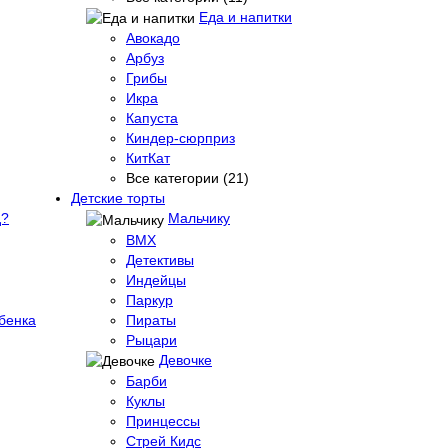
Еда и напитки
Авокадо
Арбуз
Грибы
Икра
Капуста
Киндер-сюрприз
КитКат
Все категории (21)
Детские торты
д?
Мальчику
BMX
Детективы
Индейцы
Паркур
бенка
Пираты
Рыцари
Девочке
Барби
Куклы
Принцессы
Стрей Кидс