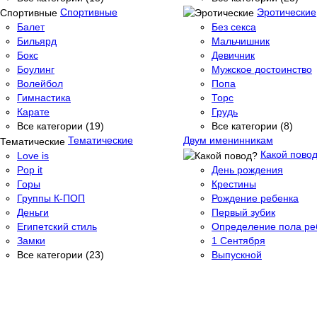
Спортивные
Эротические
Балет
Без секса
Бильярд
Мальчишник
Бокс
Девичник
Боулинг
Мужское достоинство
Волейбол
Попа
Гимнастика
Торс
Карате
Грудь
Все категории (19)
Все категории (8)
Тематические
Двум именинникам
Какой пово
Love is
Pop it
День рождения
Горы
Крестины
Группы К-ПОП
Рождение ребенка
Деньги
Первый зубик
Египетский стиль
Определение пола ре
Замки
1 Сентября
Все категории (23)
Выпускной