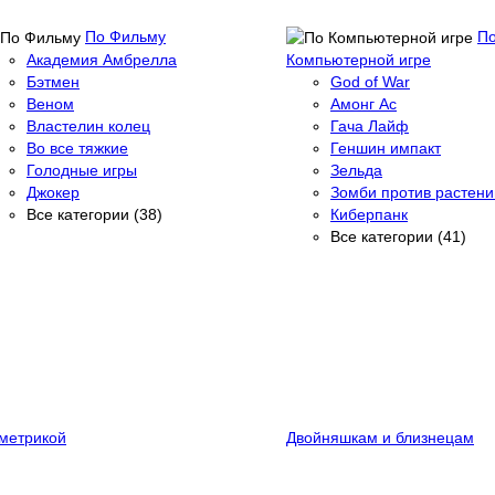
По Фильму
П
Академия Амбрелла
Компьютерной игре
Бэтмен
God of War
Веном
Амонг Ас
Властелин колец
Гача Лайф
Во все тяжкие
Геншин импакт
Голодные игры
Зельда
Джокер
Зомби против растени
Все категории (38)
Киберпанк
Все категории (41)
метрикой
Двойняшкам и близнецам