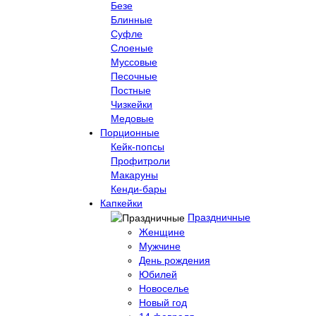
Безе
Блинные
Суфле
Слоеные
Муссовые
Песочные
Постные
Чизкейки
Медовые
Порционные
Кейк-попсы
Профитроли
Макаруны
Кенди-бары
Капкейки
Праздничные
Женщине
Мужчине
День рождения
Юбилей
Новоселье
Новый год