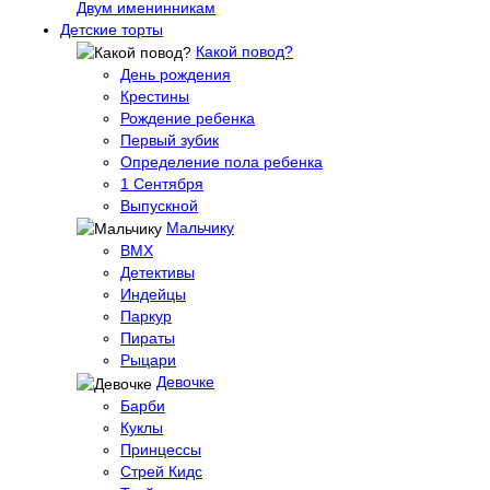
Двум именинникам
Детские торты
Какой повод?
День рождения
Крестины
Рождение ребенка
Первый зубик
Определение пола ребенка
1 Сентября
Выпускной
Мальчику
BMX
Детективы
Индейцы
Паркур
Пираты
Рыцари
Девочке
Барби
Куклы
Принцессы
Стрей Кидс