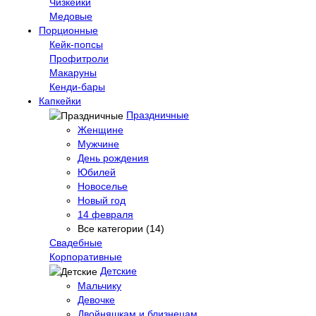
Чизкейки
Медовые
Порционные
Кейк-попсы
Профитроли
Макаруны
Кенди-бары
Капкейки
Праздничные
Женщине
Мужчине
День рождения
Юбилей
Новоселье
Новый год
14 февраля
Все категории (14)
Свадебные
Корпоративные
Детские
Мальчику
Девочке
Двойняшкам и близнецам