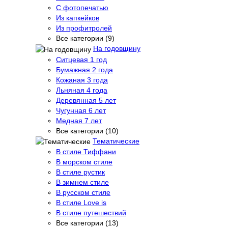
С фотопечатью
Из капкейков
Из профитролей
Все категории (9)
На годовщину
Ситцевая 1 год
Бумажная 2 года
Кожаная 3 года
Льняная 4 года
Деревянная 5 лет
Чугунная 6 лет
Медная 7 лет
Все категории (10)
Тематические
В стиле Тиффани
В морском стиле
В стиле рустик
В зимнем стиле
В русском стиле
В стиле Love is
В стиле путешествий
Все категории (13)