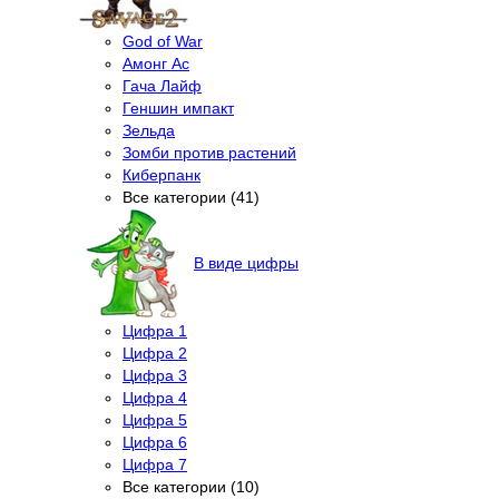
God of War
Амонг Ас
Гача Лайф
Геншин импакт
Зельда
Зомби против растений
Киберпанк
Все категории (41)
В виде цифры
Цифра 1
Цифра 2
Цифра 3
Цифра 4
Цифра 5
Цифра 6
Цифра 7
Все категории (10)