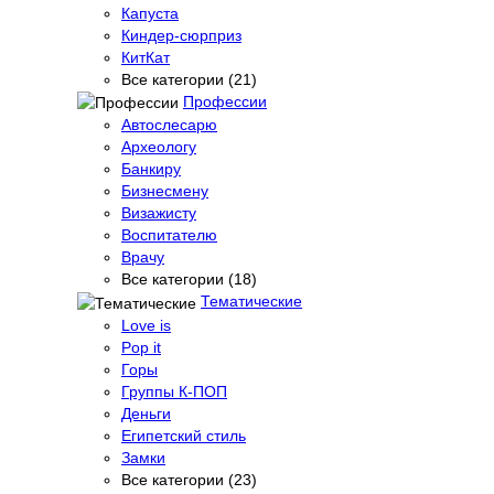
Капуста
Киндер-сюрприз
КитКат
Все категории (21)
Профессии
Автослесарю
Археологу
Банкиру
Бизнесмену
Визажисту
Воспитателю
Врачу
Все категории (18)
Тематические
Love is
Pop it
Горы
Группы К-ПОП
Деньги
Египетский стиль
Замки
Все категории (23)