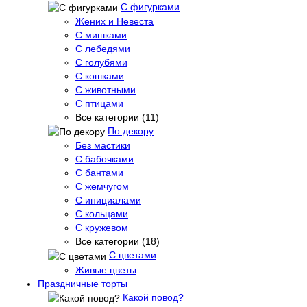
С фигурками
Жених и Невеста
С мишками
С лебедями
С голубями
С кошками
С животными
С птицами
Все категории (11)
По декору
Без мастики
С бабочками
С бантами
С жемчугом
С инициалами
С кольцами
С кружевом
Все категории (18)
С цветами
Живые цветы
Праздничные торты
Какой повод?