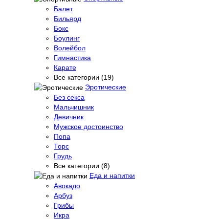
Балет
Бильярд
Бокс
Боулинг
Волейбол
Гимнастика
Карате
Все категории (19)
Эротические
Без секса
Мальчишник
Девичник
Мужское достоинство
Попа
Торс
Грудь
Все категории (8)
Еда и напитки
Авокадо
Арбуз
Грибы
Икра