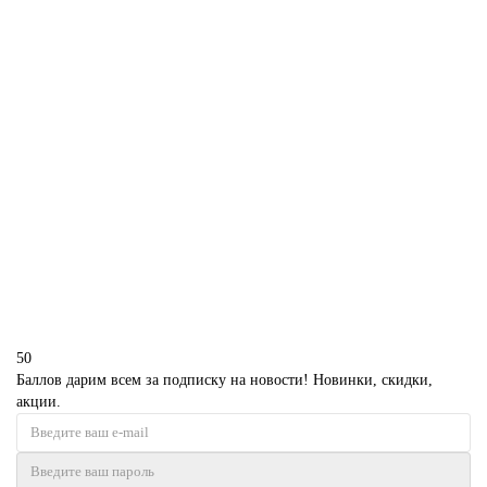
В корзину
Торт цифрами 27 на день рождения
P3970
1850 р.
В корзину
50
Баллов дарим всем за подписку на новости! Новинки, скидки,
акции.