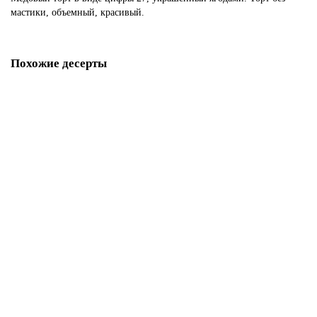
мастики, объемный, красивый.
Похожие десерты
Торт на день рождения 27 лет
P3966
1850 р.
В корзину
Торт на 27 лет девушке
P3967
1850 р.