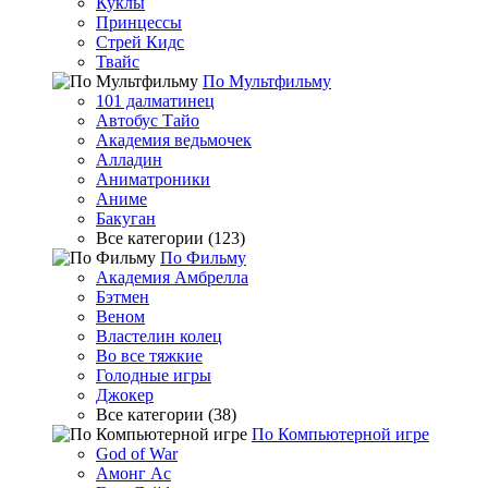
Куклы
Принцессы
Стрей Кидс
Твайс
По Мультфильму
101 далматинец
Автобус Тайо
Академия ведьмочек
Алладин
Аниматроники
Аниме
Бакуган
Все категории (123)
По Фильму
Академия Амбрелла
Бэтмен
Веном
Властелин колец
Во все тяжкие
Голодные игры
Джокер
Все категории (38)
По Компьютерной игре
God of War
Амонг Ас