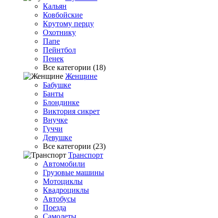
Кальян
Ковбойские
Крутому перцу
Охотнику
Папе
Пейнтбол
Пенек
Все категории (18)
Женщине
Бабушке
Банты
Блондинке
Виктория сикрет
Внучке
Гуччи
Девушке
Все категории (23)
Транспорт
Автомобили
Грузовые машины
Мотоциклы
Квадроциклы
Автобусы
Поезда
Самолеты