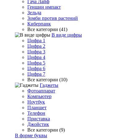
Гача Лайф
Геншин импакт
Зельда
Зомби против растений
Киберпанк
Все категории (41)
В виде цифры
Цифра 1
Цифра 2
Цифра 3
Цифра 4
Цифра 5
Цифра 6
Цифра 7
Все категории (10)
Гаджеты
Фотоаппарат
Компьютер
Ноутбук
Планшет
Телефон
Приставка
Джойстик
Все категории (9)
В форме буквы