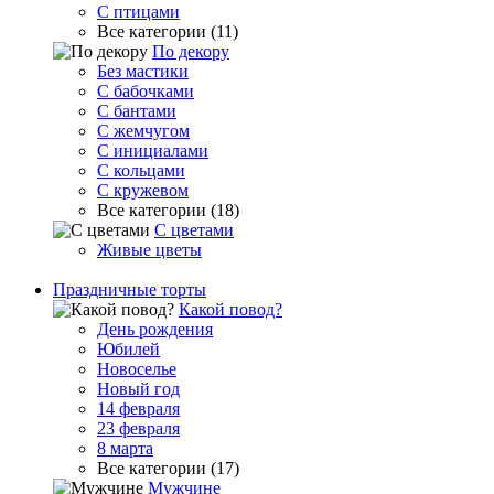
С птицами
Все категории (11)
По декору
Без мастики
С бабочками
С бантами
С жемчугом
С инициалами
С кольцами
С кружевом
Все категории (18)
С цветами
Живые цветы
Праздничные торты
Какой повод?
День рождения
Юбилей
Новоселье
Новый год
14 февраля
23 февраля
8 марта
Все категории (17)
Мужчине