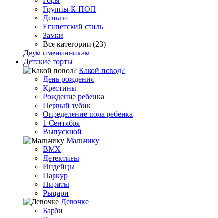
Горы
Группы К-ПОП
Деньги
Египетский стиль
Замки
Все категории (23)
Двум именинникам
Детские торты
Какой повод?
День рождения
Крестины
Рождение ребенка
Первый зубик
Определение пола ребенка
1 Сентября
Выпускной
Мальчику
BMX
Детективы
Индейцы
Паркур
Пираты
Рыцари
Девочке
Барби