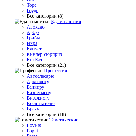
Торс
Грудь
Все категории (8)
Еда и напитки
Авокадо
Арбуз
Грибы
Икра
Капуста
Киндер-сюрприз
КитКат
Все категории (21)
Профессии
Автослесарю
Археологу
Банкиру
Бизнесмену
Визажисту
Воспитателю
Врачу
Все категории (18)
Тематические
Love is
Pop it