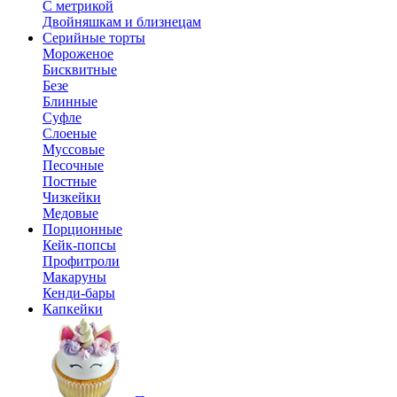
С метрикой
Двойняшкам и близнецам
Серийные торты
Мороженое
Бисквитные
Безе
Блинные
Суфле
Слоеные
Муссовые
Песочные
Постные
Чизкейки
Медовые
Порционные
Кейк-попсы
Профитроли
Макаруны
Кенди-бары
Капкейки