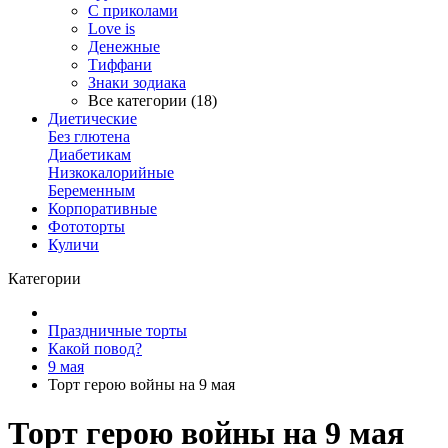
С приколами
Love is
Денежные
Тиффани
Знаки зодиака
Все категории (18)
Диетические
Без глютена
Диабетикам
Низкокалорийные
Беременным
Корпоративные
Фототорты
Куличи
Категории
Праздничные торты
Какой повод?
9 мая
Торт герою войны на 9 мая
Торт герою войны на 9 мая