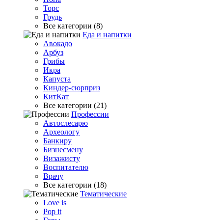
Торс
Грудь
Все категории (8)
Еда и напитки
Авокадо
Арбуз
Грибы
Икра
Капуста
Киндер-сюрприз
КитКат
Все категории (21)
Профессии
Автослесарю
Археологу
Банкиру
Бизнесмену
Визажисту
Воспитателю
Врачу
Все категории (18)
Тематические
Love is
Pop it