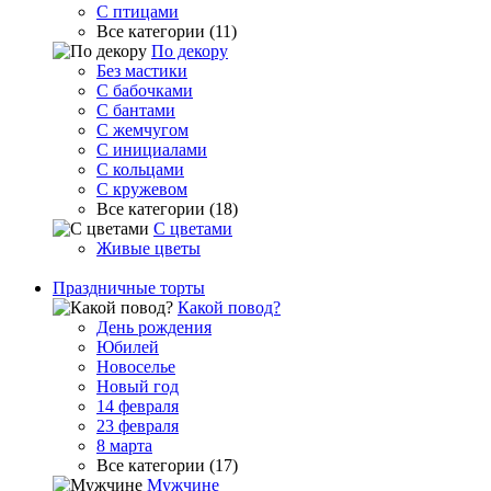
С птицами
Все категории (11)
По декору
Без мастики
С бабочками
С бантами
С жемчугом
С инициалами
С кольцами
С кружевом
Все категории (18)
С цветами
Живые цветы
Праздничные торты
Какой повод?
День рождения
Юбилей
Новоселье
Новый год
14 февраля
23 февраля
8 марта
Все категории (17)
Мужчине