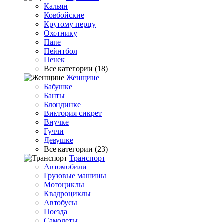
Кальян
Ковбойские
Крутому перцу
Охотнику
Папе
Пейнтбол
Пенек
Все категории (18)
Женщине
Бабушке
Банты
Блондинке
Виктория сикрет
Внучке
Гуччи
Девушке
Все категории (23)
Транспорт
Автомобили
Грузовые машины
Мотоциклы
Квадроциклы
Автобусы
Поезда
Самолеты