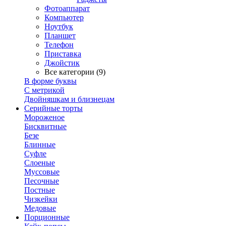
Фотоаппарат
Компьютер
Ноутбук
Планшет
Телефон
Приставка
Джойстик
Все категории (9)
В форме буквы
С метрикой
Двойняшкам и близнецам
Серийные торты
Мороженое
Бисквитные
Безе
Блинные
Суфле
Слоеные
Муссовые
Песочные
Постные
Чизкейки
Медовые
Порционные