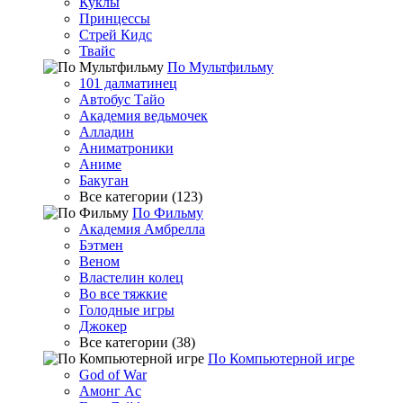
Куклы
Принцессы
Стрей Кидс
Твайс
По Мультфильму
101 далматинец
Автобус Тайо
Академия ведьмочек
Алладин
Аниматроники
Аниме
Бакуган
Все категории (123)
По Фильму
Академия Амбрелла
Бэтмен
Веном
Властелин колец
Во все тяжкие
Голодные игры
Джокер
Все категории (38)
По Компьютерной игре
God of War
Амонг Ас