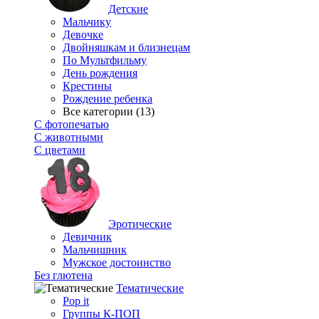
Детские
Мальчику
Девочке
Двойняшкам и близнецам
По Мультфильму
День рождения
Крестины
Рождение ребенка
Все категории (13)
С фотопечатью
C животными
С цветами
Эротические
Девичник
Мальчишник
Мужское достоинство
Без глютена
Тематические
Pop it
Группы К-ПОП