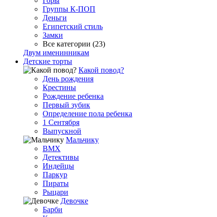
Горы
Группы К-ПОП
Деньги
Египетский стиль
Замки
Все категории (23)
Двум именинникам
Детские торты
Какой повод?
День рождения
Крестины
Рождение ребенка
Первый зубик
Определение пола ребенка
1 Сентября
Выпускной
Мальчику
BMX
Детективы
Индейцы
Паркур
Пираты
Рыцари
Девочке
Барби