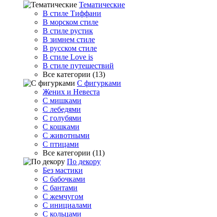
Тематические
В стиле Тиффани
В морском стиле
В стиле рустик
В зимнем стиле
В русском стиле
В стиле Love is
В стиле путешествий
Все категории (13)
С фигурками
Жених и Невеста
С мишками
С лебедями
С голубями
С кошками
С животными
С птицами
Все категории (11)
По декору
Без мастики
С бабочками
С бантами
С жемчугом
С инициалами
С кольцами