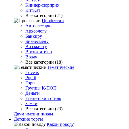
Киндер-сюрприз
КитКат
Все категории (21)
Профессии
Автослесарю
Археологу
Банкиру
Бизнесмену
Визажисту
Воспитателю
Врачу
Все категории (18)
Тематические
Love is
Pop it
Горы
Группы К-ПОП
Деньги
Египетский стиль
Замки
Все категории (23)
Двум именинникам
Детские торты
Какой повод?