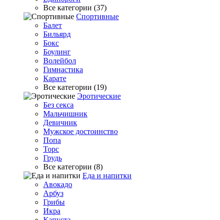
Все категории (37)
Спортивные
Балет
Бильярд
Бокс
Боулинг
Волейбол
Гимнастика
Карате
Все категории (19)
Эротические
Без секса
Мальчишник
Девичник
Мужское достоинство
Попа
Торс
Грудь
Все категории (8)
Еда и напитки
Авокадо
Арбуз
Грибы
Икра
Капуста