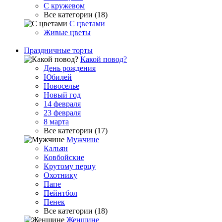
С кружевом
Все категории (18)
С цветами
Живые цветы
Праздничные торты
Какой повод?
День рождения
Юбилей
Новоселье
Новый год
14 февраля
23 февраля
8 марта
Все категории (17)
Мужчине
Кальян
Ковбойские
Крутому перцу
Охотнику
Папе
Пейнтбол
Пенек
Все категории (18)
Женщине