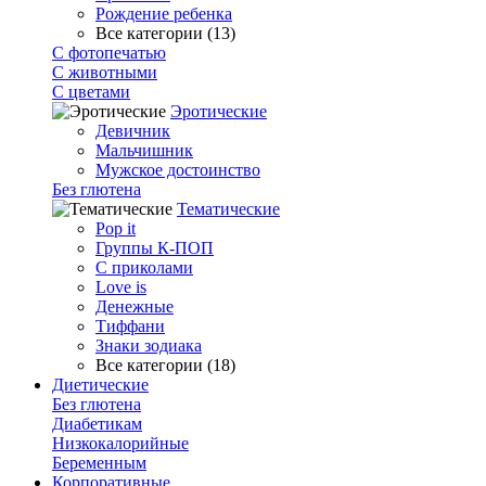
Рождение ребенка
Все категории (13)
С фотопечатью
C животными
С цветами
Эротические
Девичник
Мальчишник
Мужское достоинство
Без глютена
Тематические
Pop it
Группы К-ПОП
С приколами
Love is
Денежные
Тиффани
Знаки зодиака
Все категории (18)
Диетические
Без глютена
Диабетикам
Низкокалорийные
Беременным
Корпоративные