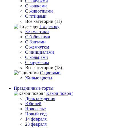
С голубями
С кошками
С животными
С птицами
Все категории (11)
По декору
Без мастики
С бабочками
С бантами
С жемчугом
С инициалами
С кольцами
С кружевом
Все категории (18)
С цветами
Живые цветы
Праздничные торты
Какой повод?
День рождения
Юбилей
Новоселье
Новый год
14 февраля
23 февраля