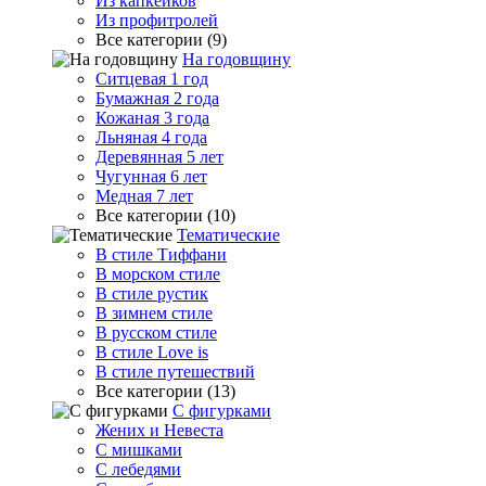
Из капкейков
Из профитролей
Все категории (9)
На годовщину
Ситцевая 1 год
Бумажная 2 года
Кожаная 3 года
Льняная 4 года
Деревянная 5 лет
Чугунная 6 лет
Медная 7 лет
Все категории (10)
Тематические
В стиле Тиффани
В морском стиле
В стиле рустик
В зимнем стиле
В русском стиле
В стиле Love is
В стиле путешествий
Все категории (13)
С фигурками
Жених и Невеста
С мишками
С лебедями