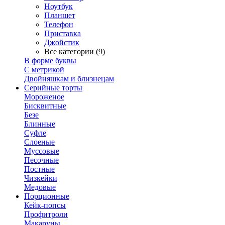
Ноутбук
Планшет
Телефон
Приставка
Джойстик
Все категории (9)
В форме буквы
С метрикой
Двойняшкам и близнецам
Серийные торты
Мороженое
Бисквитные
Безе
Блинные
Суфле
Слоеные
Муссовые
Песочные
Постные
Чизкейки
Медовые
Порционные
Кейк-попсы
Профитроли
Макаруны