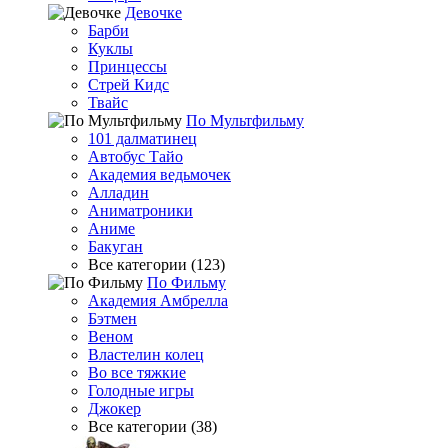
Девочке
Барби
Куклы
Принцессы
Стрей Кидс
Твайс
По Мультфильму
101 далматинец
Автобус Тайо
Академия ведьмочек
Алладин
Аниматроники
Аниме
Бакуган
Все категории (123)
По Фильму
Академия Амбрелла
Бэтмен
Веном
Властелин колец
Во все тяжкие
Голодные игры
Джокер
Все категории (38)