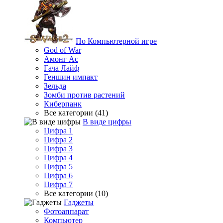
По Компьютерной игре
God of War
Амонг Ас
Гача Лайф
Геншин импакт
Зельда
Зомби против растений
Киберпанк
Все категории (41)
В виде цифры
Цифра 1
Цифра 2
Цифра 3
Цифра 4
Цифра 5
Цифра 6
Цифра 7
Все категории (10)
Гаджеты
Фотоаппарат
Компьютер