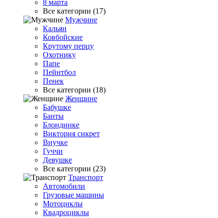
8 марта
Все категории (17)
Мужчине
Кальян
Ковбойские
Крутому перцу
Охотнику
Папе
Пейнтбол
Пенек
Все категории (18)
Женщине
Бабушке
Банты
Блондинке
Виктория сикрет
Внучке
Гуччи
Девушке
Все категории (23)
Транспорт
Автомобили
Грузовые машины
Мотоциклы
Квадроциклы