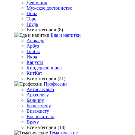
Девичник
Мужское достоинство
Попа
Торс
Грудь
Все категории (8)
Еда и напитки
Авокадо
Арбуз
Грибы
Икра
Капуста
Киндер-сюрприз
КитКат
Все категории (21)
Профессии
Автослесарю
Археологу
Банкиру
Бизнесмену
Визажисту
Воспитателю
Врачу
Все категории (18)
Тематические