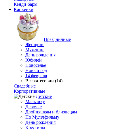
Кенди-бары
Капкейки
Праздничные
Женщине
Мужчине
День рождения
Юбилей
Новоселье
Новый год
14 февраля
Все категории (14)
Свадебные
Корпоративные
Детские
Мальчику
Девочке
Двойняшкам и близнецам
По Мультфильму
День рождения
Крестины