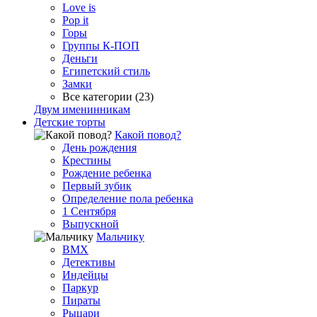
Love is
Pop it
Горы
Группы К-ПОП
Деньги
Египетский стиль
Замки
Все категории (23)
Двум именинникам
Детские торты
Какой повод?
День рождения
Крестины
Рождение ребенка
Первый зубик
Определение пола ребенка
1 Сентября
Выпускной
Мальчику
BMX
Детективы
Индейцы
Паркур
Пираты
Рыцари