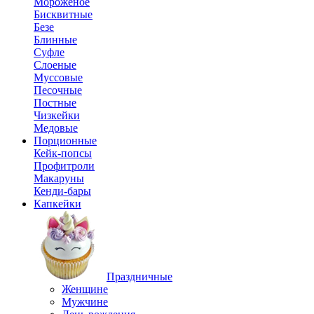
Мороженое
Бисквитные
Безе
Блинные
Суфле
Слоеные
Муссовые
Песочные
Постные
Чизкейки
Медовые
Порционные
Кейк-попсы
Профитроли
Макаруны
Кенди-бары
Капкейки
Праздничные
Женщине
Мужчине