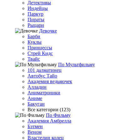
Детективы
Индейцы
Паркур
Пираты
Рыцари
Девочке
Барби
Куклы
Принцессы
Стрей Кидс
Твайс
По Мультфильму
101 далматинец
Автобус Тайо
Академия ведьмочек
Алладин
Аниматроники
Аниме
Бакуган
Все категории (123)
По Фильму
Академия Амбрелла
Бэтмен
Веном
Властелин колец