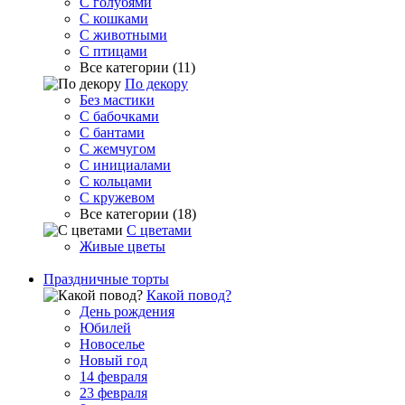
С голубями
С кошками
С животными
С птицами
Все категории (11)
По декору
Без мастики
С бабочками
С бантами
С жемчугом
С инициалами
С кольцами
С кружевом
Все категории (18)
С цветами
Живые цветы
Праздничные торты
Какой повод?
День рождения
Юбилей
Новоселье
Новый год
14 февраля
23 февраля