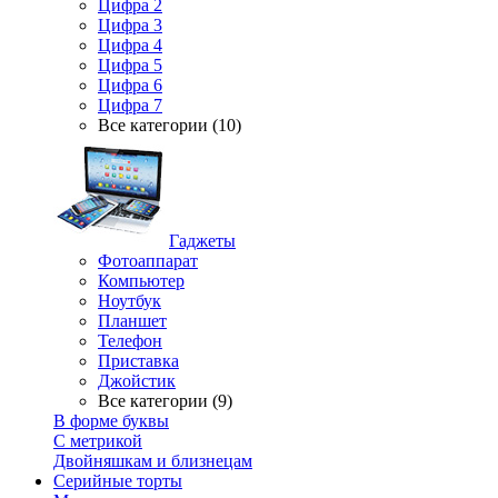
Цифра 2
Цифра 3
Цифра 4
Цифра 5
Цифра 6
Цифра 7
Все категории (10)
Гаджеты
Фотоаппарат
Компьютер
Ноутбук
Планшет
Телефон
Приставка
Джойстик
Все категории (9)
В форме буквы
С метрикой
Двойняшкам и близнецам
Серийные торты