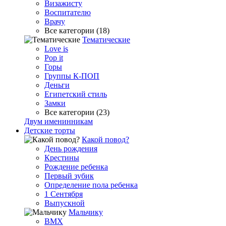
Визажисту
Воспитателю
Врачу
Все категории (18)
Тематические
Love is
Pop it
Горы
Группы К-ПОП
Деньги
Египетский стиль
Замки
Все категории (23)
Двум именинникам
Детские торты
Какой повод?
День рождения
Крестины
Рождение ребенка
Первый зубик
Определение пола ребенка
1 Сентября
Выпускной
Мальчику
BMX