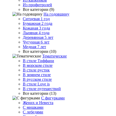
Из капкейков
Из профитролей
Все категории (9)
На годовщину
Ситцевая 1 год
Бумажная 2 года
Кожаная 3 года
Льняная 4 года
Деревянная 5 лет
Чугунная 6 лет
Медная 7 лет
Все категории (10)
Тематические
В стиле Тиффани
В морском стиле
В стиле рустик
В зимнем стиле
В русском стиле
В стиле Love is
В стиле путешествий
Все категории (13)
С фигурками
Жених и Невеста
С мишками
С лебедями