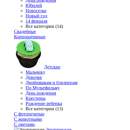
День рождения
Юбилей
Новоселье
Новый год
14 февраля
Все категории (14)
Свадебные
Корпоративные
Детские
Мальчику
Девочке
Двойняшкам и близнецам
По Мультфильму
День рождения
Крестины
Рождение ребенка
Все категории (13)
С фотопечатью
C животными
С цветами
Эротические