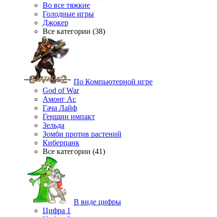
Во все тяжкие
Голодные игры
Джокер
Все категории (38)
По Компьютерной игре
God of War
Амонг Ас
Гача Лайф
Геншин импакт
Зельда
Зомби против растений
Киберпанк
Все категории (41)
В виде цифры
Цифра 1