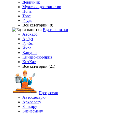
Девичник
Мужское достоинство
Попа
Торс
Грудь
Все категории (8)
Еда и напитки
Авокадо
Арбуз
Грибы
Икра
Капуста
Киндер-сюрприз
КитКат
Все категории (21)
Профессии
Автослесарю
Археологу
Банкиру
Бизнесмену