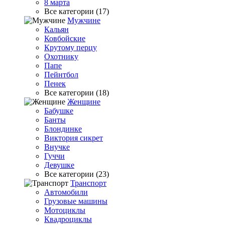
8 марта
Все категории (17)
Мужчине
Кальян
Ковбойские
Крутому перцу
Охотнику
Папе
Пейнтбол
Пенек
Все категории (18)
Женщине
Бабушке
Банты
Блондинке
Виктория сикрет
Внучке
Гуччи
Девушке
Все категории (23)
Транспорт
Автомобили
Грузовые машины
Мотоциклы
Квадроциклы