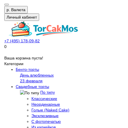
р.
Валюта
Личный кабинет
+7 (495) 178-09-82
0
Ваша корзина пуста!
Категории
Бенто-торты
День влюбленных
23 февраля
Свадебные торты
По типу
Классические
Неординарные
Голые (Naked Cake)
Эксклюзивные
С фотопечатью
Из капкейков