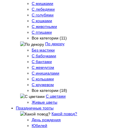
С мишками
С лебедями
С голубями
С кошками
С животными
С птицами
Все категории (11)
По декору
Без мастики
С бабочками
С бантами
С жемчугом
С инициалами
С кольцами
С кружевом
Все категории (18)
С цветами
Живые цветы
Праздничные торты
Какой повод?
День рождения
Юбилей