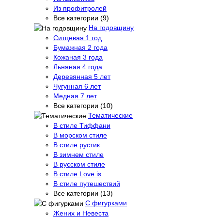
Из профитролей
Все категории (9)
На годовщину
Ситцевая 1 год
Бумажная 2 года
Кожаная 3 года
Льняная 4 года
Деревянная 5 лет
Чугунная 6 лет
Медная 7 лет
Все категории (10)
Тематические
В стиле Тиффани
В морском стиле
В стиле рустик
В зимнем стиле
В русском стиле
В стиле Love is
В стиле путешествий
Все категории (13)
С фигурками
Жених и Невеста