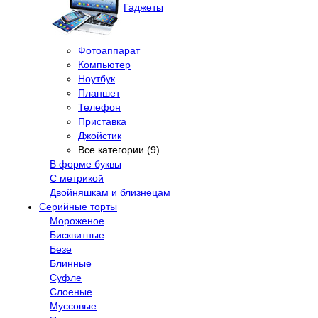
Гаджеты
Фотоаппарат
Компьютер
Ноутбук
Планшет
Телефон
Приставка
Джойстик
Все категории (9)
В форме буквы
С метрикой
Двойняшкам и близнецам
Серийные торты
Мороженое
Бисквитные
Безе
Блинные
Суфле
Слоеные
Муссовые