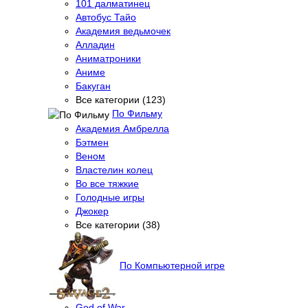
101 далматинец
Автобус Тайо
Академия ведьмочек
Алладин
Аниматроники
Аниме
Бакуган
Все категории (123)
По Фильму
Академия Амбрелла
Бэтмен
Веном
Властелин колец
Во все тяжкие
Голодные игры
Джокер
Все категории (38)
По Компьютерной игре
God of War