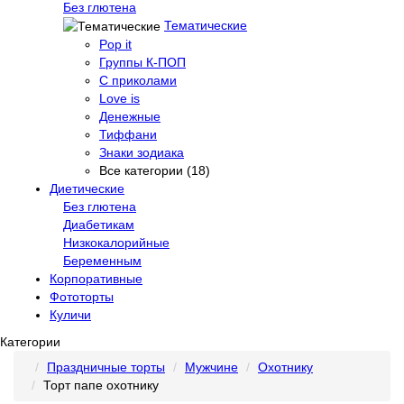
Без глютена
Тематические
Pop it
Группы К-ПОП
С приколами
Love is
Денежные
Тиффани
Знаки зодиака
Все категории (18)
Диетические
Без глютена
Диабетикам
Низкокалорийные
Беременным
Корпоративные
Фототорты
Куличи
Категории
Праздничные торты
Мужчине
Охотнику
Торт папе охотнику