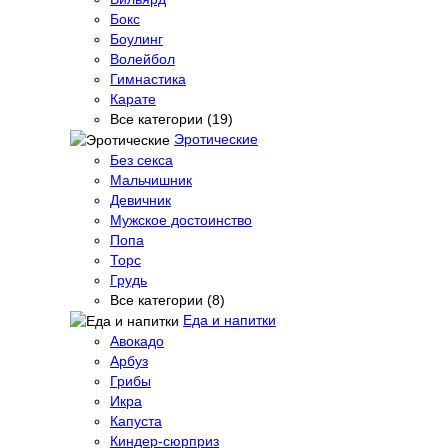
Бокс
Боулинг
Волейбол
Гимнастика
Карате
Все категории (19)
Эротические
Без секса
Мальчишник
Девичник
Мужское достоинство
Попа
Торс
Грудь
Все категории (8)
Еда и напитки
Авокадо
Арбуз
Грибы
Икра
Капуста
Киндер-сюрприз