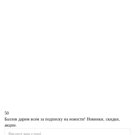
1850 р.
В корзину
Ковбойский торт мужчине
D3928
1850 р.
В корзину
50
Баллов дарим всем за подписку на новости! Новинки, скидки,
акции.