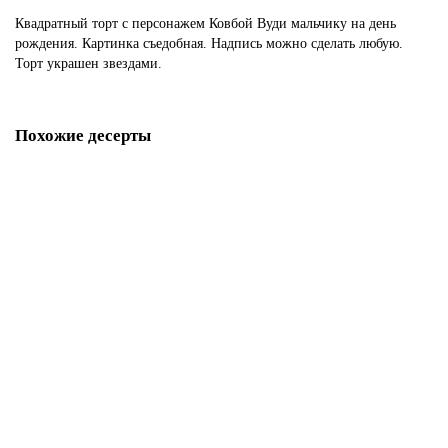
Квадратный торт с персонажем Ковбой Вуди мальчику на день
рождения. Картинка съедобная. Надпись можно сделать любую.
Торт украшен звездами.
Похожие десерты
Торт ковбойская шляпа для девушки
D3924
1850 р.
В корзину
Торт Шериф Вуди