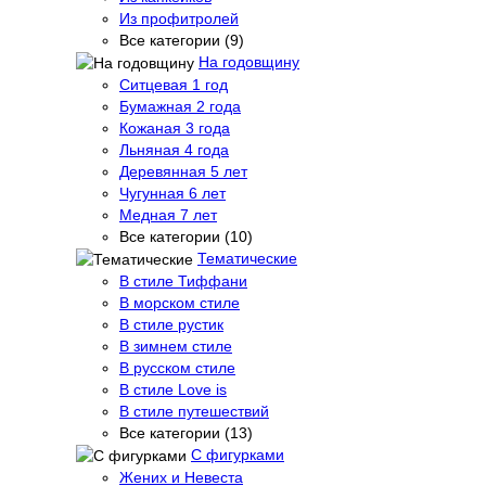
Из профитролей
Все категории (9)
На годовщину
Ситцевая 1 год
Бумажная 2 года
Кожаная 3 года
Льняная 4 года
Деревянная 5 лет
Чугунная 6 лет
Медная 7 лет
Все категории (10)
Тематические
В стиле Тиффани
В морском стиле
В стиле рустик
В зимнем стиле
В русском стиле
В стиле Love is
В стиле путешествий
Все категории (13)
С фигурками
Жених и Невеста