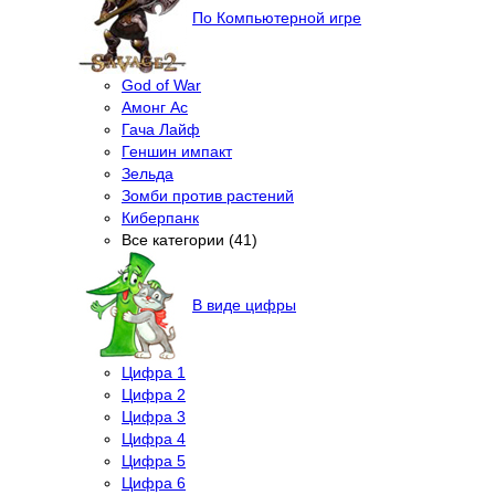
По Компьютерной игре
God of War
Амонг Ас
Гача Лайф
Геншин импакт
Зельда
Зомби против растений
Киберпанк
Все категории (41)
В виде цифры
Цифра 1
Цифра 2
Цифра 3
Цифра 4
Цифра 5
Цифра 6