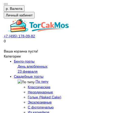
р.
Валюта
Личный кабинет
+7 (495) 178-09-82
0
Ваша корзина пуста!
Категории
Бенто-торты
День влюбленных
23 февраля
Свадебные торты
По типу
Классические
Неординарные
Голые (Naked Cake)
Эксклюзивные
С фотопечатью
Из капкейков