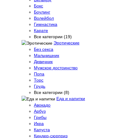
Бокс
Боулинг
Волейбол
Гимнастика
Карате
Все категории (19)
Эротические
Без секса
Мальчишник
Девичник
Мужское достоинство
Попа
Торс
Грудь
Все категории (8)
Еда и напитки
Авокадо
Арбуз
Грибы
Икра
Капуста
Киндер-сюрприз