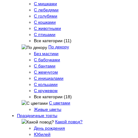
С мишками
С лебедями
С голубями
С кошками
С животными
С птицами
Все категории (11)
По декору
Без мастики
С бабочками
С бантами
С жемчугом
С инициалами
С кольцами
С кружевом
Все категории (18)
С цветами
Живые цветы
Праздничные торты
Какой повод?
День рождения
Юбилей