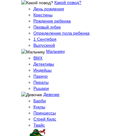
Какой повод?
День рождения
Крестины
Рождение ребенка
Первый зубик
Определение пола ребенка
1 Сентября
Выпускной
Мальчику
BMX
Детективы
Индейцы
Паркур
Пираты
Рыцари
Девочке
Барби
Куклы
Принцессы
Стрей Кидс
Твайс