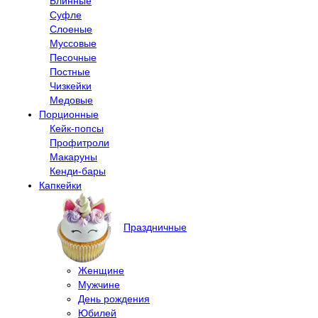
Блинные
Суфле
Слоеные
Муссовые
Песочные
Постные
Чизкейки
Медовые
Порционные
Кейк-попсы
Профитроли
Макаруны
Кенди-бары
Капкейки
Праздничные
Женщине
Мужчине
День рождения
Юбилей